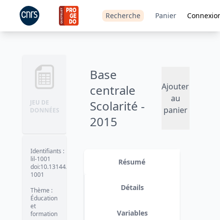
Recherche
Panier
Connexio
Base
Ajouter
centrale
au
Scolarité -
JEU DE
panier
DONNÉES
2015
Version 1
date :
2015-11-30
Identifiants
:
lil-1001
Résumé
doi:10.13144/lil-
1001
Détails
Thème
:
Éducation
et
Variables
formation