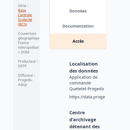
Série
:
Base
Données
Centrale
Scolarité
(BCS)
Documentation
Couverture
géographique
:
Accès
France
métropolitaine
+ DOM
Producteur
:
Localisation
DEPP
des données
Diffuseur
:
Application de
Progedo-
commande
Adisp
Quetelet-Progedo
https://data.progedo.fr
Centre
d'archivage
détenant des