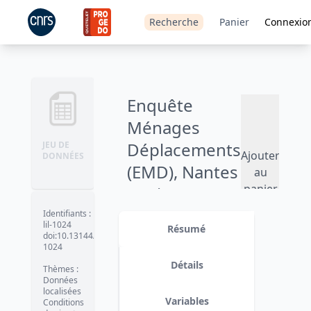
Recherche
Panier
Connexio
Enquête
Ménages
Déplacements
JEU DE
Ajouter
DONNÉES
(EMD), Nantes
au
panier
/ Loire
Atlantique -
Identifiants
:
lil-1024
Résumé
2015
doi:10.13144/lil-
1024
Version 1
date :
2016-02-22
Détails
Thèmes
:
Données
localisées
Variables
Conditions