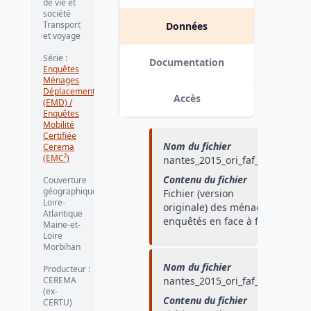
de vie et
société
Transport
Données
et voyage
Série
:
Documentation
Enquêtes
Ménages
Déplacements
Accès
(EMD) /
Enquêtes
Mobilité
Certifiée
Nom du fichier
Cerema
(EMC²)
nantes_2015_ori_faf_men
Contenu du fichier
Couverture
géographique
:
Fichier (version
Loire-
originale) des ménages
Atlantique
enquêtés en face à face
Maine-et-
Loire
Morbihan
Nom du fichier
Producteur
:
CEREMA
nantes_2015_ori_faf_pers
(ex-
Contenu du fichier
CERTU)