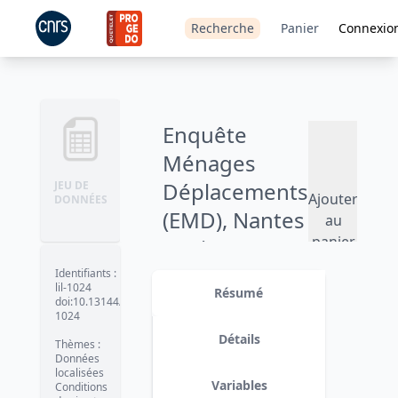
Recherche
Panier
Connexio
Enquête
Ménages
Déplacements
JEU DE
Ajouter
DONNÉES
(EMD), Nantes
au
panier
/ Loire
Atlantique -
Identifiants
:
lil-1024
Résumé
2015
doi:10.13144/lil-
1024
Version 1
date :
2016-02-22
Détails
Thèmes
:
Données
localisées
Variables
Conditions