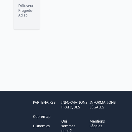
Diffuseur
:
Progedo-
Adisp
PARTENAIRES
INFORMATIONS
INFORMATIONS
PRATIQUES
LÉGALES
Cepremap
Qui
Mentions
DBnomics
sommes
Légales
nous ?