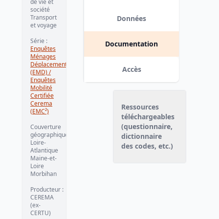
de vie et
société
Transport
Données
et voyage
Série
:
Documentation
Enquêtes
Ménages
Déplacements
Accès
(EMD) /
Enquêtes
Mobilité
Certifiée
Cerema
Ressources
(EMC²)
téléchargeables
(questionnaire,
Couverture
géographique
:
dictionnaire
Loire-
des codes, etc.)
Atlantique
Maine-et-
Loire
Morbihan
Producteur
:
CEREMA
(ex-
CERTU)