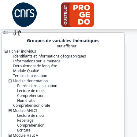
⇦
⇮
⇮
Groupes de variables thématiques
Tout afficher
Fichier individus
Identifiants et informations géographiques
Informations sur le ménage
Déroulement de l’enquête
Module Qualité
Temps de passation
Module d’orientation
Entrée dans la situation
JEU DE DONNÉES
Lecture de mots
Compréhension
Numératie
Identifiants :
Compréhension orale
lil-1028
Module ANLCI
doi:10.13144/lil-1028
Lecture de mots
Repérage
Thème :
Compréhension
Conditions de vie et société
Ecriture
Module Haut A