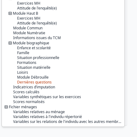
Série :
Information et Vie Quotidienne
Exercices MH
(IVQ)
Attitude de l'enquêté(e)
Module Haut B
Couverture géographique :
Exercices MH
La Réunion
Attitude de l'enquêté(e)
Module Commun
Producteur :
Module Numératie
INSEE
Informations issues du TCM
Module biographique
Diffuseur :
Enfance et scolarité
Progedo-Adisp
Famille
Situation professionnelle
Formations
Situation matérielle
Loisirs
Module Débrouille
Dernières questions
Indicatrices d’imputation
Scores calculés
Variables synthétiques sur les exercices
Scores normalisés
Fichier ménages
Variables relatives au ménage
Variables relatives à l'individu répertorié
Variables sur les relations de l'individu avec les autres membres du ménage