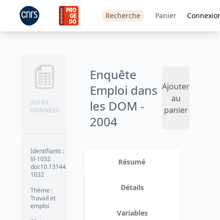
Recherche
Panier
Connexio
Enquête
Ajouter
Emploi dans
au
les DOM -
JEU DE
panier
DONNÉES
2004
Version 1
date :
2016-03-03
Identifiants
:
lil-1032
Résumé
doi:10.13144/lil-
1032
Détails
Thème
:
Travail et
emploi
Variables