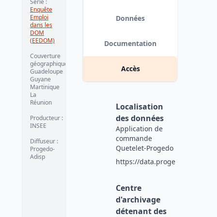
Série
:
Enquête
Emploi
Données
dans les
DOM
(EEDOM)
Documentation
Couverture
géographique
:
Accès
Guadeloupe
Guyane
Martinique
La
Réunion
Localisation
des données
Producteur
:
INSEE
Application de
commande
Diffuseur
:
Quetelet-Progedo
Progedo-
Adisp
https://data.progedo.fr
Centre
d'archivage
détenant des