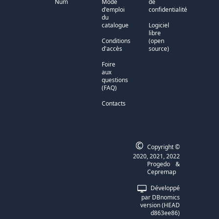
Num
Mode
de
d'emploi
confidentialité
du
catalogue
Logiciel
libre
Conditions
(open
d'accès
source)
Foire
aux
questions
(FAQ)
Contacts
©
Copyright ©
2020, 2021, 2022
Progedo
&
Cepremap
Développé
par
DBnomics
version
(
HEAD
d863ee86
)