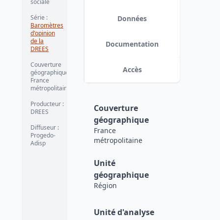
sociale
Série
:
Données
Baromètres
d'opinion
de la
Documentation
DREES
Couverture
Accès
géographique
:
France
métropolitaine
Producteur
:
Couverture
DREES
géographique
Diffuseur
:
France
Progedo-
métropolitaine
Adisp
Unité
géographique
Région
Unité d'analyse