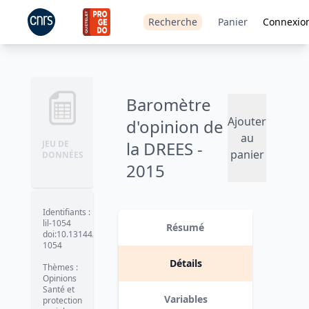
Recherche
Panier
Connexio
Baromètre
Ajouter
d'opinion de
au
la DREES -
JEU DE
panier
DONNÉES
2015
Version 1
date :
2016-05-18
Identifiants
:
lil-1054
Résumé
doi:10.13144/lil-
1054
Détails
Thèmes
:
Opinions
Santé et
Variables
protection