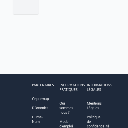
PARTENAIRES
INFORMATIONS
INFORMATIONS
PRATIQUES
LÉGALES
Cepremap
Qui
Mentions
DBnomics
sommes
Légales
nous ?
Huma-
Politique
Num
Mode
de
d'emploi
confidentialité