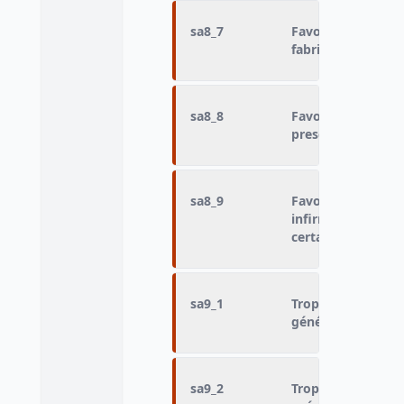
sa8_7
Favorable ou oppo
fabricants de mé
sa8_8
Favorable ou oppos
prescription de 
sa8_9
Favorable ou oppo
infirmiers ou aux
certaines tâches 
sa9_1
Trop ou pas assez
généralistes
sa9_2
Trop ou pas assez