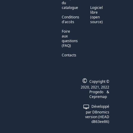
du
catalogue
Logiciel
libre
Conditions
(open
d'accès
source)
Foire
aux
questions
(FAQ)
Contacts
©
Copyright ©
2020, 2021, 2022
Progedo
&
Cepremap
Développé
par DBnomics
version (HEAD
d863ee86)