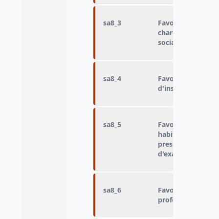
sa8_3
Favorable ou oppos
charge des longue
sociale
sa8_4
Favorable ou oppos
d'installation de
sa8_5
Favorable ou oppo
habitudes des méd
prescrivent moin
d'examens
sa8_6
Favorable ou oppos
professionnels de