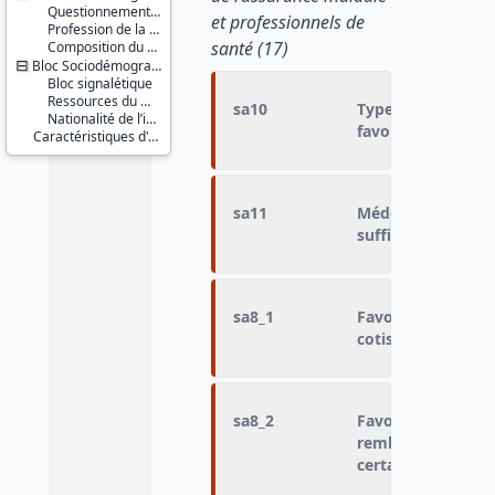
Questionnement socio-démographique général
et professionnels de
Profession de la personne de référence
santé (17)
Composition du ménage
Bloc Sociodémographique - Partie 2
Bloc signalétique
Ressources du ménage
sa10
Type de médecins d
Nationalité de l’interviewé et de ses parents
favoriser l'install
Caractéristiques d'enquête
sa11
Médecin généralis
suffisamment de
sa8_1
Favorable ou oppo
cotisations
sa8_2
Favorable ou oppos
remboursement de 
certaines prestat