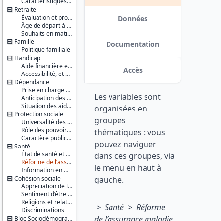
Caractéristiques du logement
sociale
Retraite
Série :
Évaluation et pronostic du niveau de vie à la retraite
Données
Baromètres
Âge de départ à la retraite
d'opinion
Souhaits en matière de réformes et d’évolution du système de retraite
de la
Famille
Documentation
DREES
Politique familiale
Handicap
Couverture
Aide financière et minima sociaux
Accès
géographique :
Accessibilité, et scolarisation des personnes handicapées
France
Dépendance
métropolitaine
Prise en charge des personnes âgées dépendantes
Les variables sont
Anticipation des situations de dépendance
Producteur :
Situation des aidants
organisées en
DREES
Protection sociale
groupes
Universalité des droits et financement de la protection sociale
Diffuseur :
Rôle des pouvoirs publics en France et rôle de l’Europe
thématiques : vous
Progedo-
Caractère public de la protection sociale et arbitrage entre montant des cotisations et niveau de prestation
pouvez naviguer
Adisp
Santé
État de santé et accès aux soins
dans ces groupes, via
Réforme de l’assurance maladie et professionnels de santé
le menu en haut à
Information en matière de santé, dépenses de santé et consommation de soins
Cohésion sociale
gauche.
Appréciation de la cohésion sociale
Sentiment d’être intégré dans la société
Religions et relations entre les cultures
> Santé > Réforme
Discriminations
de l’assurance maladie
Bloc Sociodémographique - Partie 1