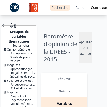
Recherche
Panier
Connexio
⇦
⇮
⇮
Groupes de
Baromètre
variables
thématiques
Ajouter
d'opinion de
Tout afficher
au
Opinion générale
la DREES -
JEU DE
panier
Perception de la situation actuelle et anticipation de l’avenir
DONNÉES
Sujets de préoccupation
2015
Valeurs
Inégalités
Version 1 date : 2016-05-18
Appréciation globale des inégalités
Inégalités entre les femmes et les hommes
Identifiants :
Inégalités de revenus
lil-1054
Résumé
Pauvreté et exclusion
doi:10.13144/lil-
Perception de la pauvreté et de l’exclusion
1054
RSA et allocations chômage
Détails
Logement
Thèmes :
Propriété et prêt
Opinions
Logement social
Santé et
Variables
Module méthodologique précarité énergétique
protection