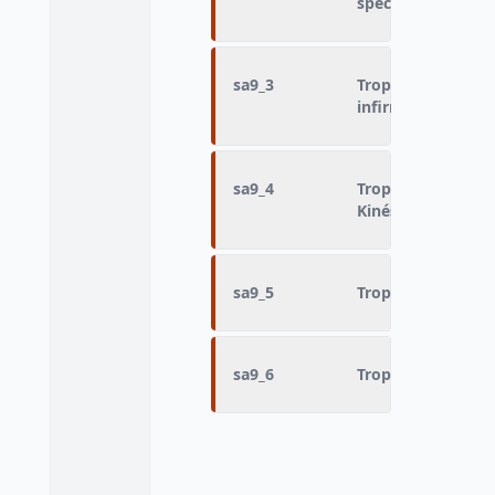
spécialistes
sa9_3
Trop ou pas assez 
infirmières
sa9_4
Trop ou pas assez 
Kinésithérapeutes
sa9_5
Trop ou pas assez 
sa9_6
Trop ou pas assez