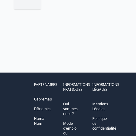
PARTENAIRES
INFORMATIONS
INFORMATIONS
PRATIQUES
LÉGALES
Cepremap
Qui
Mentions
DBnomics
sommes
Légales
nous ?
Huma-
Politique
Num
Mode
de
d'emploi
confidentialité
du