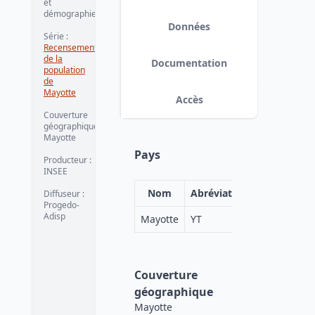
et
démographie
Données
Série
:
Recensement
de la
Documentation
population
de
Mayotte
Accès
Couverture
géographique
:
Mayotte
Pays
Producteur
:
INSEE
Nom
Abréviation
Diffuseur
:
Progedo-
Adisp
Mayotte
YT
Couverture
géographique
Mayotte