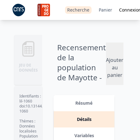
Recherche
Panier
Connexio
Recensement
de la
Ajouter
population
JEU DE
au
DONNÉES
panier
de Mayotte -
2012
Identifiants
:
Version 1
date :
2016-05-23
lil-1060
Résumé
doi:10.13144/lil-
1060
Détails
Thèmes
:
Données
localisées
Variables
Population