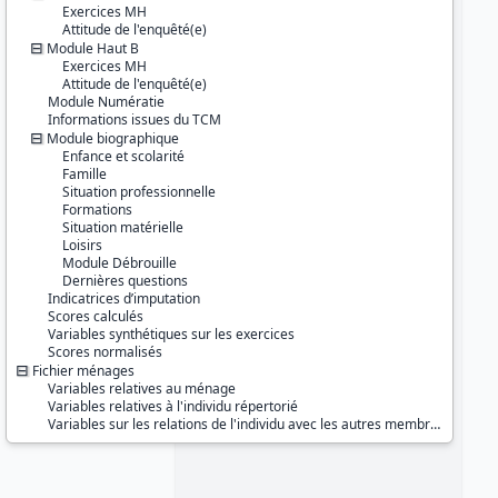
Série :
Information et Vie Quotidienne
Exercices MH
(IVQ)
Attitude de l'enquêté(e)
Module Haut B
Couverture géographique :
Exercices MH
Guyane
Attitude de l'enquêté(e)
Module Numératie
Producteur :
Informations issues du TCM
INSEE
Module biographique
Enfance et scolarité
Diffuseur :
Famille
Progedo-Adisp
Situation professionnelle
Formations
Situation matérielle
Loisirs
Module Débrouille
Dernières questions
Indicatrices d’imputation
Scores calculés
Variables synthétiques sur les exercices
Scores normalisés
Fichier ménages
Variables relatives au ménage
Variables relatives à l'individu répertorié
Variables sur les relations de l'individu avec les autres membres du ménage