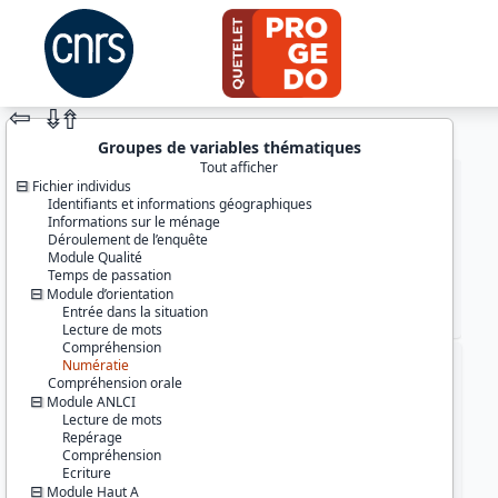
⇦
⇮
⇮
Groupes de variables thématiques
Tout afficher
Fichier individus
Identifiants et informations géographiques
Informations sur le ménage
Déroulement de l’enquête
Module Qualité
Temps de passation
Module d’orientation
Entrée dans la situation
JEU DE DONNÉES
Lecture de mots
Compréhension
Numératie
Identifiants :
Compréhension orale
lil-1080
Module ANLCI
doi:10.13144/lil-1080
Lecture de mots
Repérage
Thème :
Compréhension
Conditions de vie et société
Ecriture
Module Haut A