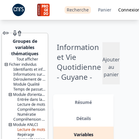
Recherche
Panier
Connexio
⇦
⇮
⇮
Groupes de
Information
variables
thématiques
et Vie
Ajouter
Tout afficher
Fichier individus
Quotidienne
JEU DE
au
Identifiants et informations géographiques
DONNÉES
panier
Informations sur le ménage
- Guyane -
Déroulement de l’enquête
Module Qualité
2011
Temps de passation
Module d’orientation
Identifiants :
Version 1 date : 2016-08-05
Entrée dans la situation
lil-1080
Résumé
Lecture de mots
doi:10.13144/lil-
Compréhension
1080
Numératie
Détails
Compréhension orale
Thème :
Module ANLCI
Conditions
Lecture de mots
de vie et
Variables
Repérage
société