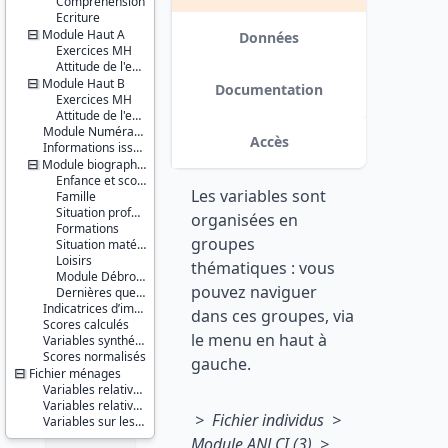
Compréhension
Ecriture
Série :
Module Haut A
Information
Données
Exercices MH
et Vie
Attitude de l'enquêté(e)
Quotidienne
Module Haut B
(IVQ)
Documentation
Exercices MH
Couverture
Attitude de l'enquêté(e)
géographique :
Module Numératie
Accès
Guyane
Informations issues du TCM
Module biographique
Producteur :
Enfance et scolarité
Les variables sont
INSEE
Famille
Situation professionnelle
organisées en
Diffuseur :
Formations
groupes
Progedo-
Situation matérielle
Adisp
Loisirs
thématiques : vous
Module Débrouille
pouvez naviguer
Dernières questions
Indicatrices d’imputation
dans ces groupes, via
Scores calculés
le menu en haut à
Variables synthétiques sur les exercices
Scores normalisés
gauche.
Fichier ménages
Variables relatives au ménage
Variables relatives à l'individu répertorié
> Fichier individus >
Variables sur les relations de l'individu avec les autres membres du ménage
Module ANLCI
(3) >