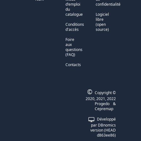
d'emploi
confidentialité
du
catalogue
Logiciel
libre
Conditions
(open
d'accès
source)
Foire
aux
questions
(FAQ)
Contacts
©
Copyright ©
2020, 2021, 2022
Progedo
&
Cepremap
Développé
par DBnomics
version (HEAD
d863ee86)