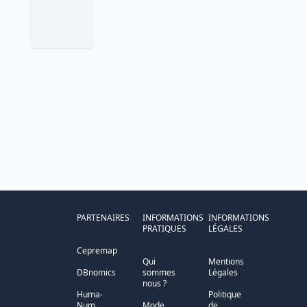
PARTENAIRES
INFORMATIONS
INFORMATIONS
PRATIQUES
LÉGALES
Cepremap
Qui
Mentions
DBnomics
sommes
Légales
nous ?
Huma-
Politique
Num
Mode
de