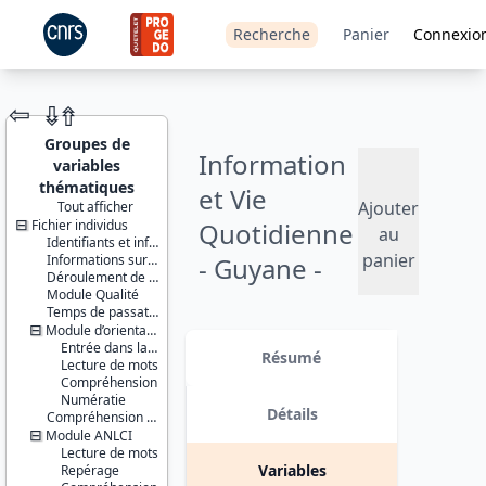
Recherche
Panier
Connexio
⇦
⇮
⇮
Groupes de
Information
variables
thématiques
et Vie
Ajouter
Tout afficher
Fichier individus
Quotidienne
JEU DE
au
Identifiants et informations géographiques
DONNÉES
panier
Informations sur le ménage
- Guyane -
Déroulement de l’enquête
Module Qualité
2011
Temps de passation
Module d’orientation
Identifiants :
Version 1 date : 2016-08-05
Entrée dans la situation
lil-1080
Résumé
Lecture de mots
doi:10.13144/lil-
Compréhension
1080
Numératie
Détails
Compréhension orale
Thème :
Module ANLCI
Conditions
Lecture de mots
de vie et
Variables
Repérage
société