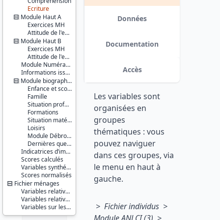
Compréhension
Ecriture
Série :
Module Haut A
Information
Données
Exercices MH
et Vie
Attitude de l'enquêté(e)
Quotidienne
Module Haut B
(IVQ)
Documentation
Exercices MH
Couverture
Attitude de l'enquêté(e)
géographique :
Module Numératie
Accès
Guyane
Informations issues du TCM
Module biographique
Producteur :
Enfance et scolarité
Les variables sont
INSEE
Famille
Situation professionnelle
organisées en
Diffuseur :
Formations
groupes
Progedo-
Situation matérielle
Adisp
Loisirs
thématiques : vous
Module Débrouille
pouvez naviguer
Dernières questions
Indicatrices d’imputation
dans ces groupes, via
Scores calculés
le menu en haut à
Variables synthétiques sur les exercices
Scores normalisés
gauche.
Fichier ménages
Variables relatives au ménage
Variables relatives à l'individu répertorié
> Fichier individus >
Variables sur les relations de l'individu avec les autres membres du ménage
Module ANLCI
(3) >