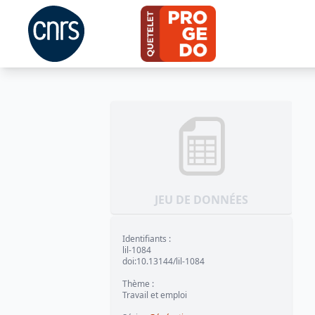
JEU DE DONNÉES
Identifiants
:
lil-1084
doi:10.13144/lil-1084
Thème
:
Travail et emploi