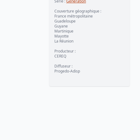
Série
:
Génération
Couverture géographique
:
France métropolitaine
Guadeloupe
Guyane
Martinique
Mayotte
La Réunion
Producteur
:
CEREQ
Diffuseur
:
Progedo-Adisp