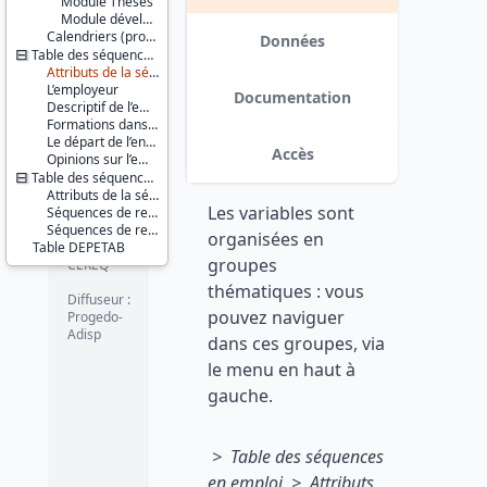
Module Thèses
Série :
Module développement durable
Génération
Calendriers (professionnel et habitat) et variables calculées
Données
Table des séquences en emploi
Couverture
Attributs de la séquence emploi
géographique :
L’employeur
France
Documentation
Descriptif de l’emploi
métropolitaine
Formations dans l’entreprise
Guadeloupe
Le départ de l’entreprise
Guyane
Accès
Opinions sur l’emploi
Martinique
Table des séquences de non emploi
Mayotte
La
Attributs de la séquence de non emploi
Les variables sont
Réunion
Séquences de recherche d’emploi, d’inactivité ou de formation
Séquences de reprise d’études
organisées en
Table DEPETAB
Producteur :
groupes
CEREQ
thématiques : vous
Diffuseur :
pouvez naviguer
Progedo-
Adisp
dans ces groupes, via
le menu en haut à
gauche.
> Table des séquences
en emploi > Attributs