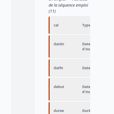
de la séquence emploi
(11)
cal
Type de séquence
datdn
Date de début de 
d'indice
datfn
Date de fin de sé
debut
Date de début de 
d'indice
duree
Durée de la séque