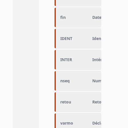
fin
Date de fin de sé
IDENT
Identifiant Céreq
INTER
Intérimaire plusi
nseq
Numéro de la séq
retou
Retour dans l'entr
varmo
Déclaration brute 