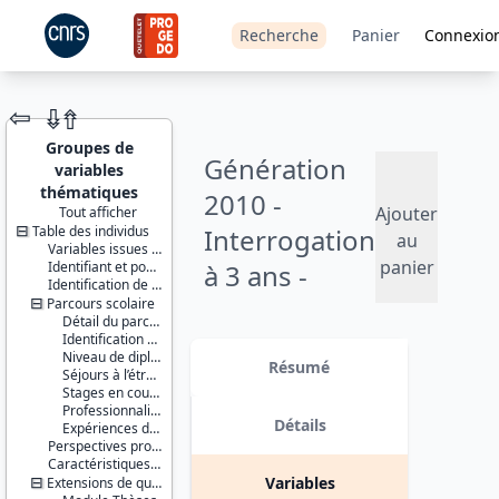
Recherche
Panier
Connexio
⇦
⇮
⇮
Groupes de
Génération
variables
thématiques
2010 -
Ajouter
Tout afficher
Table des individus
Interrogation
JEU DE
au
Variables issues de la base de sondage
DONNÉES
panier
Identifiant et pondération
à 3 ans -
Identification de l’enquêté et délimitation du champ
2013
Parcours scolaire
Détail du parcours scolaire
Identification du plus haut diplôme
Identifiants :
Version 2 : ajout d'une table
Niveau de diplôme et de sortie
lil-1084
contenant la variable DEPETAB (=
Résumé
Séjours à l’étranger
doi:10.13144/lil-
département de l'établissement de
Stages en cours d’études
1084
l'individu). date : 2023-05-17
Professionnalisation dans l’enseignement supérieur
Détails
Expériences de travail en cours d’études
Thème :
Perspectives professionnelles
Travail et
Caractéristiques individuelles et environnement familial
emploi
Variables
Extensions de questionnement