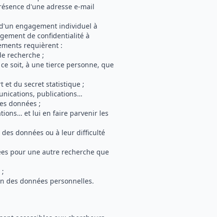
présence d'une adresse e-mail
e d'un engagement individuel à
agement de confidentialité à
ements requièrent :
de recherche ;
e soit, à une tierce personne, que
 et du secret statistique ;
nications, publications…
des données ;
ions… et lui en faire parvenir les
é des données ou à leur difficulté
nées pour une autre recherche que
 ;
on des données personnelles.