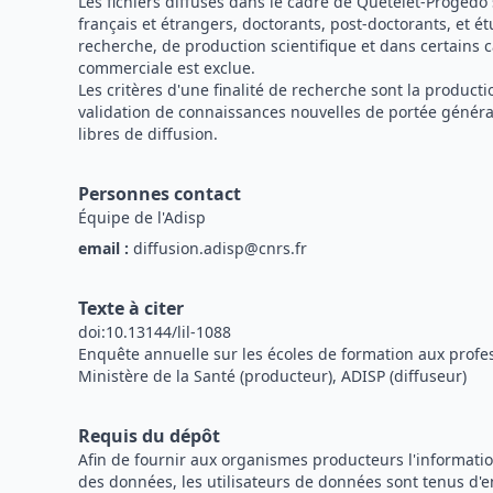
Les fichiers diffusés dans le cadre de Quetelet-Progedo
français et étrangers, doctorants, post-doctorants, et é
recherche, de production scientifique et dans certains c
commerciale est exclue.
Les critères d'une finalité de recherche sont la produc
validation de connaissances nouvelles de portée général
libres de diffusion.
Personnes contact
Équipe de l'Adisp
email :
diffusion.adisp@cnrs.fr
Texte à citer
doi:10.13144/lil-1088
Enquête annuelle sur les écoles de formation aux profes
Ministère de la Santé (producteur), ADISP (diffuseur)
Requis du dépôt
Afin de fournir aux organismes producteurs l'information
des données, les utilisateurs de données sont tenus d'e