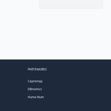
PARTENAIRES
Cepremap
DBnomics
Huma-Num