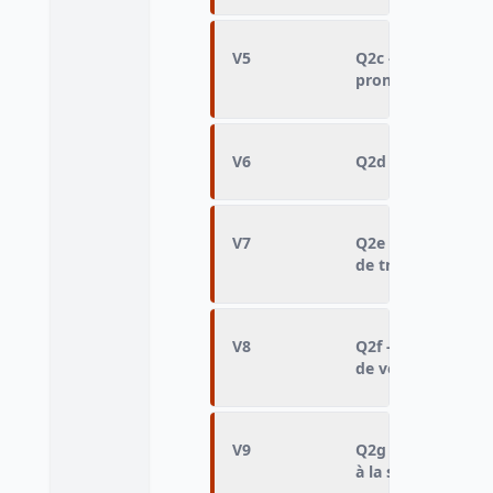
V5
Q2c - Importance 
promotion
V6
Q2d - Importance 
V7
Q2e - Importance 
de travailler de 
V8
Q2f - Importance 
de venir en aide 
V9
Q2g - Importance :
à la société