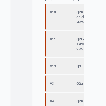
V10
Q2h - Importance 
de choisir les mom
travaille
V11
Q2i - Importance 
d'avoir des conta
d'autres
V19
Q9 - Choix de la v
V3
Q2a - Importance :
V4
Q2b - Importance :