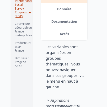
International
Social
Survey
Données
Programme
(ISSP)
Documentation
Couverture
géographique :
France
Accès
métropolitaine
Producteur :
Les variables sont
ISSP-
France
organisées en
groupes
Diffuseur :
Progedo-
thématiques : vous
Adisp
pouvez naviguer
dans ces groupes, via
le menu en haut à
gauche.
> Aspirations
professionnelles (10)