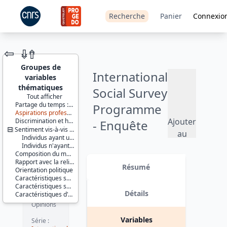
Recherche
Panier
Connexio
⇦
⇮
⇮
Groupes de
International
variables
thématiques
Social Survey
Tout afficher
Partage du temps : travail, famille et loisirs
Programme
JEU DE
Aspirations professionnelles
DONNÉES
Ajouter
Discrimination et harcèlement au travail
- Enquête
Sentiment vis-à-vis du travail
au
Individus ayant un emploi rémunéré
France -
panier
Individus n'ayant pas d'emploi rémunéré
Composition du ménage
Sens du
Identifiants :
Rapport avec la religion
lil-1101
Résumé
Orientation politique
travail IV -
doi:10.13144/lil-
Caractéristiques socio-démographiques de l'enquêté(e)
1101
Caractéristiques socio-démographiques du conjoint de l'enquêté(e)
2015
Détails
Caractéristiques d'enquête
Thème :
Opinions
Version 1 date : 2016-07-25
Variables
Série :