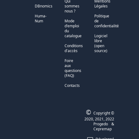
Qui
Mentions
DBnomics
sommes
Légales
nous ?
Huma-
Politique
Num
Mode
de
d'emploi
confidentialité
du
catalogue
Logiciel
libre
Conditions
(open
d'accès
source)
Foire
aux
questions
(FAQ)
Contacts
©
Copyright ©
2020, 2021, 2022
Progedo
&
Cepremap