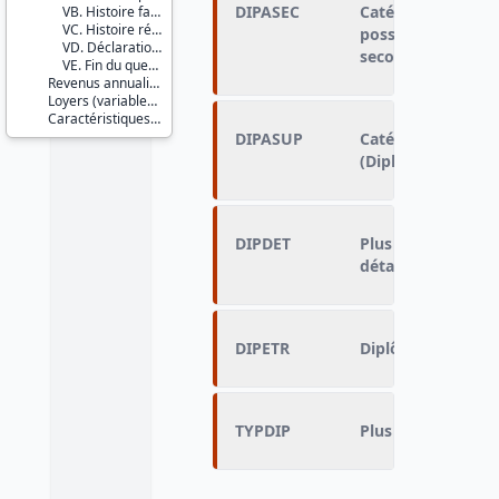
DIPASEC
Catégorie où se t
VB. Histoire familiale
VC. Histoire résidentielle
possédé (Diplôme
VD. Déclaration d'impôt
secondaire)
VE. Fin du questionnaire
Revenus annualisés (variables calculées)
Loyers (variables imputées)
Caractéristiques d'enquête
DIPASUP
Catégorie du plu
(Diplôme de l'ens
DIPDET
Plus haut diplôme
détaillé
DIPETR
Diplôme obtenu à 
TYPDIP
Plus haut diplôme