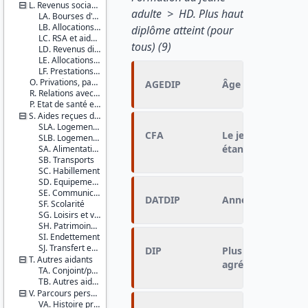
L. Revenus sociaux en 2014
adulte > HD. Plus haut
LA. Bourses d'études
LB. Allocations chômage
diplôme atteint (pour
LC. RSA et aides sociales
tous) (9)
LD. Revenus divers
LE. Allocations logement
LF. Prestations familiales
O. Privations, pauvreté subjective et indicateur de bonheur
AGEDIP
Âge au moment de
R. Relations avec les parents
P. Etat de santé et recours aux soins des jeunes adultes
S. Aides reçues des parents
SLA. Logement 1
CFA
Le jeune adulte a
SLB. Logement 2
étant apprenti so
SA. Alimentation
SB. Transports
SC. Habillement
SD. Equipements
SE. Communications
DATDIP
Année d'obtentio
SF. Scolarité
SG. Loisirs et voyages à l'étranger
SH. Patrimoine (hors logement)
SI. Endettement
SJ. Transfert enfant vers parents
DIP
Plus haut diplôme
T. Autres aidants
agrégé
TA. Conjoint/partenaire
TB. Autres aidants
V. Parcours personnel et professionnel
VA. Histoire professionnelle