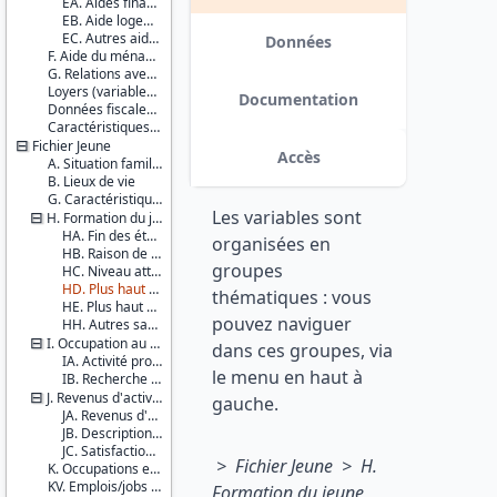
EA. Aides financières régulières
variables de revenus annualisés :
EB. Aide logement
Couverture
aides des parents et d’autres
EC. Autres aides
géographique :
Données
personnes, aides sociales, revenus
F. Aide du ménage du parent aux autres enfants
France
du travail. date : 2017-12-15
G. Relations avec le jeune
métropolitaine
Loyers (variables imputées)
Guadeloupe
Documentation
Données fiscales et sociales
La
Caractéristiques d'enquête
Réunion
Fichier Jeune
Accès
Producteurs :
A. Situation familiale du JA
B. Lieux de vie
INSEE
DREES
G. Caractéristiques individuelles du jeune adulte
Les variables sont
H. Formation du jeune adulte
Diffuseur :
HA. Fin des études
organisées en
Progedo-
HB. Raison de l'arrêt des études
groupes
Adisp
HC. Niveau atteint par le jeune adulte encore en formation initiale
HD. Plus haut diplôme atteint (pour tous)
thématiques : vous
HE. Plus haut niveau atteint (pour tous)
pouvez naviguer
HH. Autres savoirs du jeune adulte
I. Occupation au cours de la semaine précédente
dans ces groupes, via
IA. Activité professionnelle
le menu en haut à
IB. Recherche d'un travail
J. Revenus d'activités et description de l'activité
gauche.
JA. Revenus d'activités de la semaine précédente
JB. Description de l'activité au cours de la semaine précédente
JC. Satisfaction vis-à-vis de la situation professionnelle actuelle
> Fichier Jeune > H.
K. Occupations en 2014 et revenus d'activités
KV. Emplois/jobs de vacances
Formation du jeune