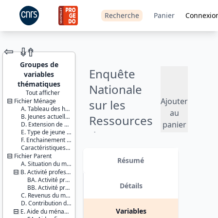
Recherche
Panier
Connexio
⇦
⇮
⇮
Groupes de
Enquête
variables
thématiques
Nationale
Tout afficher
Ajouter
Fichier Ménage
sur les
JEU DE
A. Tableau des habitants du logement
DONNÉES
au
B. Jeunes actuellement à l’étranger (stages, etc.)
Ressources
panier
D. Extension de champ
E. Type de jeune adulte
des Jeunes
F. Enchainement des questionnaires
Caractéristiques d'enquête
(ENRJ) - 2014
Identifiants :
Fichier Parent
lil-1120
Résumé
A. Situation du ménage du parent
doi:10.13144/lil-
Version 2 : mise à jour des fichiers
B. Activité professionnelle du parent et de son conjoint
1120
de données avec : - ajout des
BA. Activité professionnelle du parent
données fiscales portant sur les
Détails
BB. Activité professionnelle du conjoint du parent
Thème :
revenus des parents suite à un
C. Revenus du ménage du parent
Conditions
appariement ; - imputation de loyers
D. Contribution du jeune au ménage du parent
de vie et
à partir des données de l’enquête
Variables
E. Aide du ménage du parent au jeune
société
Logement Insee ; - et ajout de