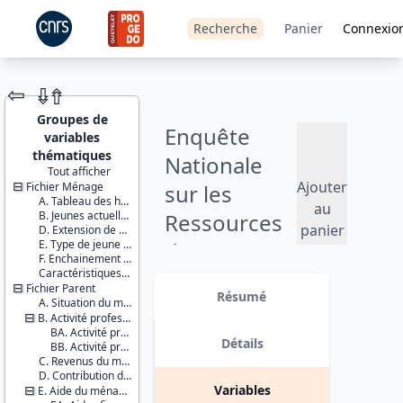
Recherche
Panier
Connexio
⇦
⇮
⇮
Groupes de
Enquête
variables
thématiques
Nationale
Tout afficher
Ajouter
Fichier Ménage
sur les
JEU DE
A. Tableau des habitants du logement
DONNÉES
au
B. Jeunes actuellement à l’étranger (stages, etc.)
Ressources
panier
D. Extension de champ
E. Type de jeune adulte
des Jeunes
F. Enchainement des questionnaires
Caractéristiques d'enquête
(ENRJ) - 2014
Identifiants :
Fichier Parent
lil-1120
Résumé
A. Situation du ménage du parent
doi:10.13144/lil-
Version 2 : mise à jour des fichiers
B. Activité professionnelle du parent et de son conjoint
1120
de données avec : - ajout des
BA. Activité professionnelle du parent
données fiscales portant sur les
Détails
BB. Activité professionnelle du conjoint du parent
Thème :
revenus des parents suite à un
C. Revenus du ménage du parent
Conditions
appariement ; - imputation de loyers
D. Contribution du jeune au ménage du parent
de vie et
à partir des données de l’enquête
Variables
E. Aide du ménage du parent au jeune
société
Logement Insee ; - et ajout de