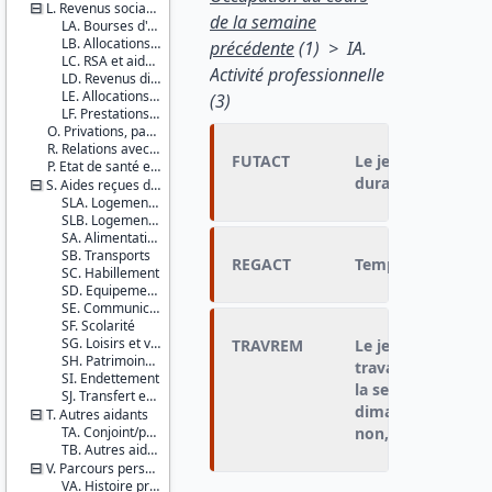
L. Revenus sociaux en 2014
de la semaine
LA. Bourses d'études
LB. Allocations chômage
précédente
(1) > IA.
LC. RSA et aides sociales
Activité professionnelle
LD. Revenus divers
LE. Allocations logement
(3)
LF. Prestations familiales
O. Privations, pauvreté subjective et indicateur de bonheur
R. Relations avec les parents
FUTACT
Le jeune adulte p
P. Etat de santé et recours aux soins des jeunes adultes
durant les trois 
S. Aides reçues des parents
SLA. Logement 1
SLB. Logement 2
SA. Alimentation
SB. Transports
REGACT
Temps exercé au t
SC. Habillement
SD. Equipements
SE. Communications
SF. Scolarité
SG. Loisirs et voyages à l'étranger
TRAVREM
Le jeune adulte a
SH. Patrimoine (hors logement)
travail ne serait-
SI. Endettement
la semaine précéd
SJ. Transfert enfant vers parents
dimanche) qu'il ai
T. Autres aidants
TA. Conjoint/partenaire
non, déclaré ou n
TB. Autres aidants
V. Parcours personnel et professionnel
VA. Histoire professionnelle