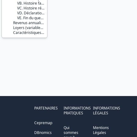
VB. Histoire familiale
VC. Histoire résidentielle
VD. Déclaration d'impôt
VE. Fin du questionnaire
Revenus annualisés (variables calculées)
Loyers (variables imputées)
Caractéristiques d'enquête
PARTENAIRES
INFORMATIONS
INFORMATIONS
PRATIQUES
LÉGALES
Cepremap
Qui
Mentions
DBnomics
sommes
Légales