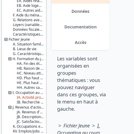
EA. Aides financières régulières
variables de revenus annualisés :
EB. Aide logement
Couverture
aides des parents et d’autres
EC. Autres aides
géographique :
Données
personnes, aides sociales, revenus
F. Aide du ménage du parent aux autres enfants
France
du travail. date : 2017-12-15
G. Relations avec le jeune
métropolitaine
Loyers (variables imputées)
Guadeloupe
Documentation
Données fiscales et sociales
La
Caractéristiques d'enquête
Réunion
Fichier Jeune
Accès
Producteurs :
A. Situation familiale du JA
B. Lieux de vie
INSEE
DREES
G. Caractéristiques individuelles du jeune adulte
Les variables sont
H. Formation du jeune adulte
Diffuseur :
HA. Fin des études
organisées en
Progedo-
HB. Raison de l'arrêt des études
groupes
Adisp
HC. Niveau atteint par le jeune adulte encore en formation initiale
HD. Plus haut diplôme atteint (pour tous)
thématiques : vous
HE. Plus haut niveau atteint (pour tous)
pouvez naviguer
HH. Autres savoirs du jeune adulte
I. Occupation au cours de la semaine précédente
dans ces groupes, via
IA. Activité professionnelle
le menu en haut à
IB. Recherche d'un travail
J. Revenus d'activités et description de l'activité
gauche.
JA. Revenus d'activités de la semaine précédente
JB. Description de l'activité au cours de la semaine précédente
JC. Satisfaction vis-à-vis de la situation professionnelle actuelle
> Fichier Jeune >
I.
K. Occupations en 2014 et revenus d'activités
KV. Emplois/jobs de vacances
Occupation au cours