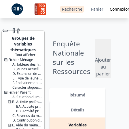
Recherche
Panier
Connexio
⇦
⇮
⇮
Groupes de
Enquête
variables
thématiques
Nationale
Tout afficher
Ajouter
Fichier Ménage
sur les
JEU DE
A. Tableau des habitants du logement
DONNÉES
au
B. Jeunes actuellement à l’étranger (stages, etc.)
Ressources
panier
D. Extension de champ
E. Type de jeune adulte
des Jeunes
F. Enchainement des questionnaires
Caractéristiques d'enquête
(ENRJ) - 2014
Identifiants :
Fichier Parent
lil-1120
Résumé
A. Situation du ménage du parent
doi:10.13144/lil-
Version 2 : mise à jour des fichiers
B. Activité professionnelle du parent et de son conjoint
1120
de données avec : - ajout des
BA. Activité professionnelle du parent
données fiscales portant sur les
Détails
BB. Activité professionnelle du conjoint du parent
Thème :
revenus des parents suite à un
C. Revenus du ménage du parent
Conditions
appariement ; - imputation de loyers
D. Contribution du jeune au ménage du parent
de vie et
à partir des données de l’enquête
Variables
E. Aide du ménage du parent au jeune
société
Logement Insee ; - et ajout de