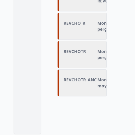
REVCHO
REVCHO_R
Montant mensuel 
perçu [variable re
REVCHOTR
Montant mensuel 
perçu (en tranche
REVCHOTR_ANC
Montant d'alloca
moyenne par mois