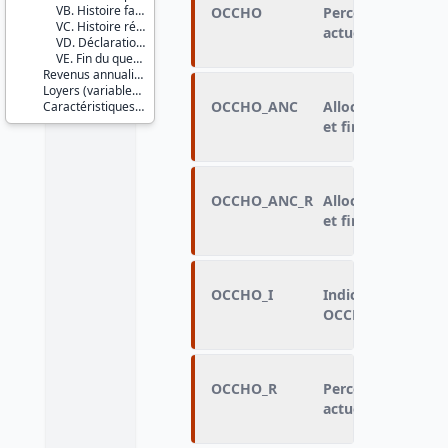
VB. Histoire familiale
OCCHO
Perception d'allo
VC. Histoire résidentielle
actuellement
VD. Déclaration d'impôt
VE. Fin du questionnaire
Revenus annualisés (variables calculées)
Loyers (variables imputées)
OCCHO_ANC
Allocations chôma
Caractéristiques d'enquête
et fin septembre 
OCCHO_ANC_R
Allocations chôma
et fin septembre 
OCCHO_I
Indicatrice de red
OCCHO
OCCHO_R
Perception d'allo
actuellement [var