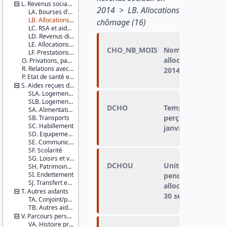
L. Revenus sociaux en 2014
2014 > LB. Allocations
LA. Bourses d'études
LB. Allocations chômage
chômage (16)
LC. RSA et aides sociales
LD. Revenus divers
LE. Allocations logement
CHO_NB_MOIS
Nombre de mois d
LF. Prestations familiales
allocations chômag
O. Privations, pauvreté subjective et indicateur de bonheur
R. Relations avec les parents
2014 et le 30 sep
P. Etat de santé et recours aux soins des jeunes adultes
S. Aides reçues des parents
SLA. Logement 1
SLB. Logement 2
DCHO
Temps pendant leq
SA. Alimentation
perçu des allocat
SB. Transports
SC. Habillement
janvier et le 30 
SD. Equipements
SE. Communications
SF. Scolarité
SG. Loisirs et voyages à l'étranger
DCHOU
Unité de temps c
SH. Patrimoine (hors logement)
SI. Endettement
pendant lequel le
SJ. Transfert enfant vers parents
allocations chômag
T. Autres aidants
30 septembre 201
TA. Conjoint/partenaire
TB. Autres aidants
V. Parcours personnel et professionnel
VA. Histoire professionnelle