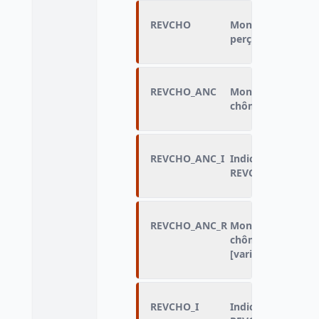
REVCHO
Montant mensuel 
perçu
REVCHO_ANC
Montant moyen me
chômage perçu
REVCHO_ANC_I
Indicatrice de red
REVCHO_ANC
REVCHO_ANC_R
Montant mensuel 
chômage perçu du
[variable redressé
REVCHO_I
Indicatrice de red