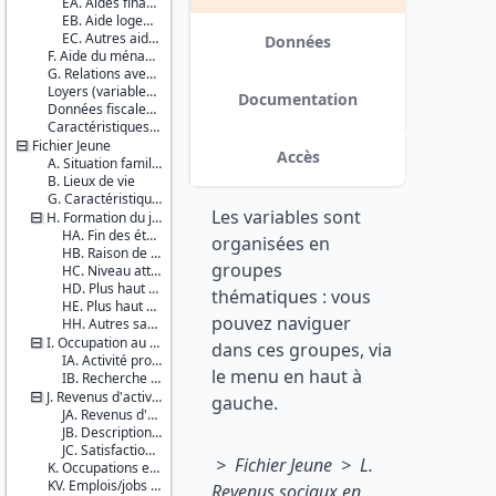
EA. Aides financières régulières
variables de revenus annualisés :
EB. Aide logement
Couverture
aides des parents et d’autres
EC. Autres aides
géographique :
Données
personnes, aides sociales, revenus
F. Aide du ménage du parent aux autres enfants
France
du travail. date : 2017-12-15
G. Relations avec le jeune
métropolitaine
Loyers (variables imputées)
Guadeloupe
Documentation
Données fiscales et sociales
La
Caractéristiques d'enquête
Réunion
Fichier Jeune
Accès
Producteurs :
A. Situation familiale du JA
B. Lieux de vie
INSEE
DREES
G. Caractéristiques individuelles du jeune adulte
Les variables sont
H. Formation du jeune adulte
Diffuseur :
HA. Fin des études
organisées en
Progedo-
HB. Raison de l'arrêt des études
groupes
Adisp
HC. Niveau atteint par le jeune adulte encore en formation initiale
HD. Plus haut diplôme atteint (pour tous)
thématiques : vous
HE. Plus haut niveau atteint (pour tous)
pouvez naviguer
HH. Autres savoirs du jeune adulte
I. Occupation au cours de la semaine précédente
dans ces groupes, via
IA. Activité professionnelle
le menu en haut à
IB. Recherche d'un travail
J. Revenus d'activités et description de l'activité
gauche.
JA. Revenus d'activités de la semaine précédente
JB. Description de l'activité au cours de la semaine précédente
JC. Satisfaction vis-à-vis de la situation professionnelle actuelle
> Fichier Jeune > L.
K. Occupations en 2014 et revenus d'activités
KV. Emplois/jobs de vacances
Revenus sociaux en