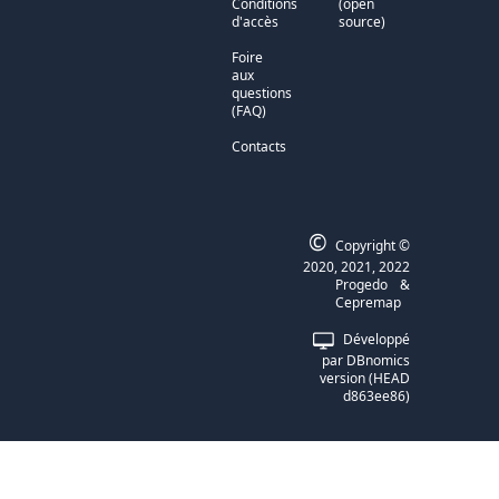
Conditions
(open
d'accès
source)
Foire
aux
questions
(FAQ)
Contacts
©
Copyright ©
2020, 2021, 2022
Progedo
&
Cepremap
Développé
par DBnomics
version (HEAD
d863ee86)