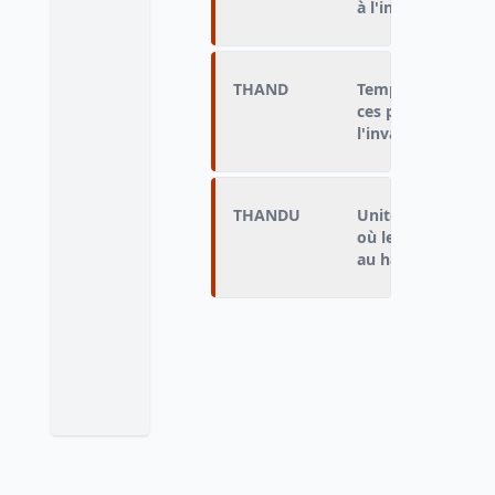
à l'invalidité (en 
THAND
Temps depuis leque
ces prestations li
l'invalidité
THANDU
Unité de temps co
où le jeune adulte
au handicap ou à l