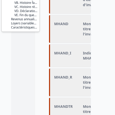
VB. Histoire familiale
d'invalidité, PCH…
VC. Histoire résidentielle
VD. Déclaration d'impôt
VE. Fin du questionnaire
Revenus annualisés (variables calculées)
Loyers (variables imputées)
MHAND
Montant mensuel 
Caractéristiques d'enquête
titre des prestati
l'invalidité
MHAND_I
Indicatrice de red
MHAND
MHAND_R
Montant mensuel 
titre des prestati
l'invalidité [varia
MHANDTR
Montant mensuel 
titre de ces prest