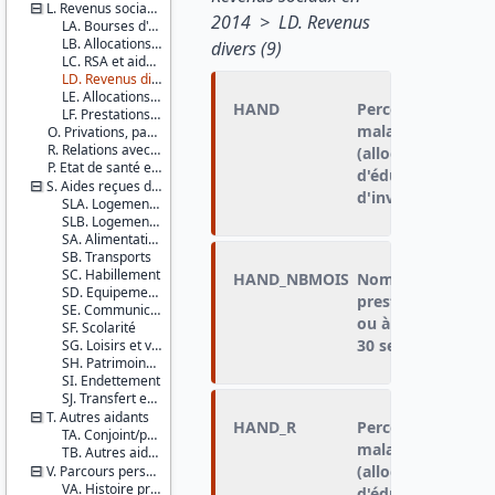
L. Revenus sociaux en 2014
2014 > LD. Revenus
LA. Bourses d'études
LB. Allocations chômage
divers (9)
LC. RSA et aides sociales
LD. Revenus divers
LE. Allocations logement
HAND
Perception actuell
LF. Prestations familiales
maladie, au handic
O. Privations, pauvreté subjective et indicateur de bonheur
R. Relations avec les parents
(allocation pour a
P. Etat de santé et recours aux soins des jeunes adultes
d'éducation de l'
S. Aides reçues des parents
d'invalidité, PCH…
SLA. Logement 1
SLB. Logement 2
SA. Alimentation
SB. Transports
SC. Habillement
HAND_NBMOIS
Nombre de mois d
SD. Equipements
prestations liées 
SE. Communications
ou à l'invalidité e
SF. Scolarité
30 septembre 201
SG. Loisirs et voyages à l'étranger
SH. Patrimoine (hors logement)
SI. Endettement
SJ. Transfert enfant vers parents
T. Autres aidants
HAND_R
Perception actuell
TA. Conjoint/partenaire
maladie, au handic
TB. Autres aidants
(allocation pour a
V. Parcours personnel et professionnel
VA. Histoire professionnelle
d'éducation de l'