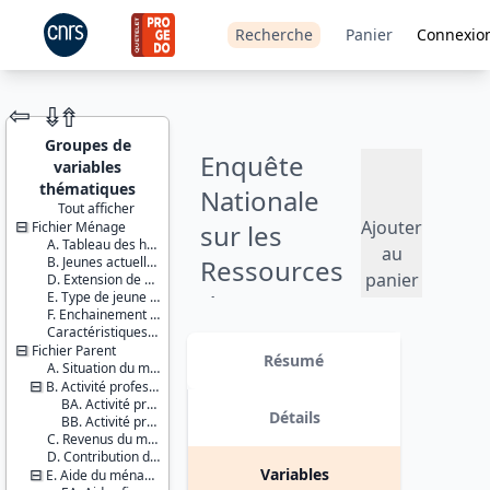
Recherche
Panier
Connexio
⇦
⇮
⇮
Groupes de
Enquête
variables
thématiques
Nationale
Tout afficher
Ajouter
Fichier Ménage
sur les
JEU DE
A. Tableau des habitants du logement
DONNÉES
au
B. Jeunes actuellement à l’étranger (stages, etc.)
Ressources
panier
D. Extension de champ
E. Type de jeune adulte
des Jeunes
F. Enchainement des questionnaires
Caractéristiques d'enquête
(ENRJ) - 2014
Identifiants :
Fichier Parent
lil-1120
Résumé
A. Situation du ménage du parent
doi:10.13144/lil-
Version 2 : mise à jour des fichiers
B. Activité professionnelle du parent et de son conjoint
1120
de données avec : - ajout des
BA. Activité professionnelle du parent
données fiscales portant sur les
Détails
BB. Activité professionnelle du conjoint du parent
Thème :
revenus des parents suite à un
C. Revenus du ménage du parent
Conditions
appariement ; - imputation de loyers
D. Contribution du jeune au ménage du parent
de vie et
à partir des données de l’enquête
Variables
E. Aide du ménage du parent au jeune
société
Logement Insee ; - et ajout de