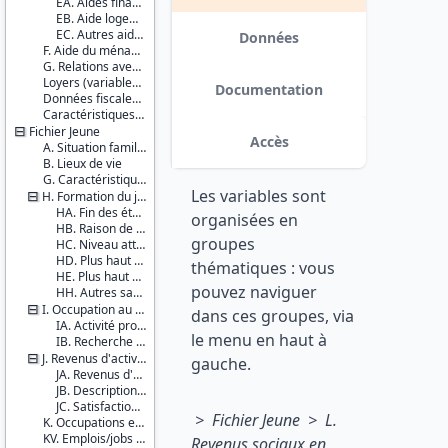
EA. Aides financières régulières
variables de revenus annualisés :
EB. Aide logement
Couverture
aides des parents et d’autres
EC. Autres aides
géographique :
Données
personnes, aides sociales, revenus
F. Aide du ménage du parent aux autres enfants
France
du travail. date : 2017-12-15
G. Relations avec le jeune
métropolitaine
Loyers (variables imputées)
Guadeloupe
Documentation
Données fiscales et sociales
La
Caractéristiques d'enquête
Réunion
Fichier Jeune
Accès
Producteurs :
A. Situation familiale du JA
B. Lieux de vie
INSEE
DREES
G. Caractéristiques individuelles du jeune adulte
Les variables sont
H. Formation du jeune adulte
Diffuseur :
HA. Fin des études
organisées en
Progedo-
HB. Raison de l'arrêt des études
groupes
Adisp
HC. Niveau atteint par le jeune adulte encore en formation initiale
HD. Plus haut diplôme atteint (pour tous)
thématiques : vous
HE. Plus haut niveau atteint (pour tous)
pouvez naviguer
HH. Autres savoirs du jeune adulte
I. Occupation au cours de la semaine précédente
dans ces groupes, via
IA. Activité professionnelle
le menu en haut à
IB. Recherche d'un travail
J. Revenus d'activités et description de l'activité
gauche.
JA. Revenus d'activités de la semaine précédente
JB. Description de l'activité au cours de la semaine précédente
JC. Satisfaction vis-à-vis de la situation professionnelle actuelle
> Fichier Jeune > L.
K. Occupations en 2014 et revenus d'activités
KV. Emplois/jobs de vacances
Revenus sociaux en