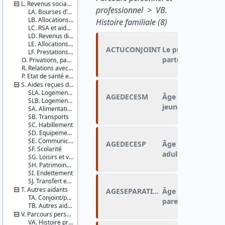
L. Revenus sociaux en 2014
professionnel > VB.
LA. Bourses d'études
LB. Allocations chômage
Histoire familiale (8)
LC. RSA et aides sociales
LD. Revenus divers
LE. Allocations logement
ACTUCONJOINT
Le premier conjoi
LF. Prestations familiales
partenaire actuel
O. Privations, pauvreté subjective et indicateur de bonheur
R. Relations avec les parents
P. Etat de santé et recours aux soins des jeunes adultes
S. Aides reçues des parents
SLA. Logement 1
AGEDECESM
Âge au moment du
SLB. Logement 2
jeune adulte
SA. Alimentation
SB. Transports
SC. Habillement
SD. Equipements
SE. Communications
AGEDECESP
Âge au moment du
SF. Scolarité
adulte
SG. Loisirs et voyages à l'étranger
SH. Patrimoine (hors logement)
SI. Endettement
SJ. Transfert enfant vers parents
T. Autres aidants
AGESEPARATIONP
Âge au moment de
TA. Conjoint/partenaire
parents
TB. Autres aidants
V. Parcours personnel et professionnel
VA. Histoire professionnelle