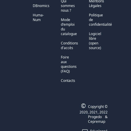
Qui
Mentions
DBnomics
sommes
Légales
nous ?
Huma-
Politique
Num
Mode
de
d'emploi
confidentialité
du
catalogue
Logiciel
libre
Conditions
(open
d'accès
source)
Foire
aux
questions
(FAQ)
Contacts
©
Copyright ©
2020, 2021, 2022
Progedo
&
Cepremap