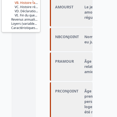
VB. Histoire familiale
AMOURST
Le jeune adulte a 
VC. Histoire résidentielle
VD. Déclaration d'impôt
amoureuse stable 
VE. Fin du questionnaire
régulièrement)
Revenus annualisés (variables calculées)
Loyers (variables imputées)
Caractéristiques d'enquête
NBCONJOINT
Nombre de conjoin
eu jusqu'à aujour
PRAMOUR
Âge auquel le jeu
relation amoureuse
amie vu régulièr
PRCONJOINT
Âge auquel le jeu
premier conjoint, 
personne avec laq
logement pendant 
été marié(e) ou n