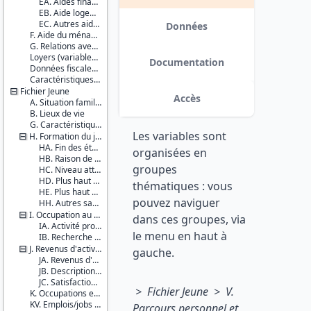
EA. Aides financières régulières
variables de revenus annualisés :
EB. Aide logement
Couverture
aides des parents et d’autres
EC. Autres aides
géographique :
Données
personnes, aides sociales, revenus
F. Aide du ménage du parent aux autres enfants
France
du travail. date : 2017-12-15
G. Relations avec le jeune
métropolitaine
Loyers (variables imputées)
Guadeloupe
Documentation
Données fiscales et sociales
La
Caractéristiques d'enquête
Réunion
Fichier Jeune
Accès
Producteurs :
A. Situation familiale du JA
B. Lieux de vie
INSEE
DREES
G. Caractéristiques individuelles du jeune adulte
Les variables sont
H. Formation du jeune adulte
Diffuseur :
HA. Fin des études
organisées en
Progedo-
HB. Raison de l'arrêt des études
groupes
Adisp
HC. Niveau atteint par le jeune adulte encore en formation initiale
HD. Plus haut diplôme atteint (pour tous)
thématiques : vous
HE. Plus haut niveau atteint (pour tous)
pouvez naviguer
HH. Autres savoirs du jeune adulte
I. Occupation au cours de la semaine précédente
dans ces groupes, via
IA. Activité professionnelle
le menu en haut à
IB. Recherche d'un travail
J. Revenus d'activités et description de l'activité
gauche.
JA. Revenus d'activités de la semaine précédente
JB. Description de l'activité au cours de la semaine précédente
JC. Satisfaction vis-à-vis de la situation professionnelle actuelle
> Fichier Jeune > V.
K. Occupations en 2014 et revenus d'activités
KV. Emplois/jobs de vacances
Parcours personnel et