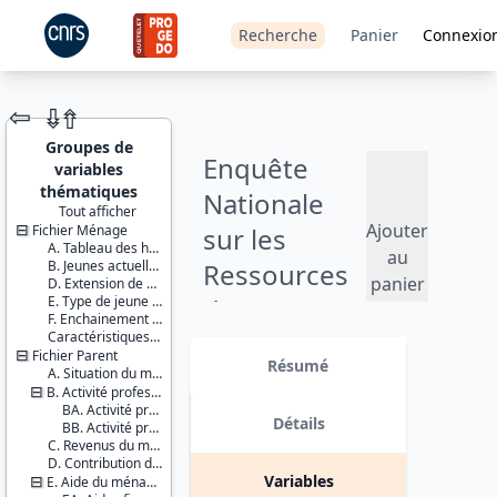
Recherche
Panier
Connexio
⇦
⇮
⇮
Groupes de
Enquête
variables
thématiques
Nationale
Tout afficher
Ajouter
Fichier Ménage
sur les
JEU DE
A. Tableau des habitants du logement
DONNÉES
au
B. Jeunes actuellement à l’étranger (stages, etc.)
Ressources
panier
D. Extension de champ
E. Type de jeune adulte
des Jeunes
F. Enchainement des questionnaires
Caractéristiques d'enquête
(ENRJ) - 2014
Identifiants :
Fichier Parent
lil-1120
Résumé
A. Situation du ménage du parent
doi:10.13144/lil-
Version 2 : mise à jour des fichiers
B. Activité professionnelle du parent et de son conjoint
1120
de données avec : - ajout des
BA. Activité professionnelle du parent
données fiscales portant sur les
Détails
BB. Activité professionnelle du conjoint du parent
Thème :
revenus des parents suite à un
C. Revenus du ménage du parent
Conditions
appariement ; - imputation de loyers
D. Contribution du jeune au ménage du parent
de vie et
à partir des données de l’enquête
Variables
E. Aide du ménage du parent au jeune
société
Logement Insee ; - et ajout de