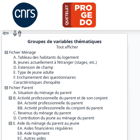
⇦
⇮
⇮
Groupes de variables thématiques
Tout afficher
Fichier Ménage
A. Tableau des habitants du logement
B. Jeunes actuellement à l’étranger (stages, etc.)
D. Extension de champ
E. Type de jeune adulte
F. Enchainement des questionnaires
Caractéristiques d'enquête
Fichier Parent
JEU DE DONNÉES
A. Situation du ménage du parent
B. Activité professionnelle du parent et de son conjoint
BA. Activité professionnelle du parent
Identifiants :
BB. Activité professionnelle du conjoint du parent
lil-1120
C. Revenus du ménage du parent
doi:10.13144/lil-1120
D. Contribution du jeune au ménage du parent
E. Aide du ménage du parent au jeune
Thème :
EA. Aides financières régulières
Conditions de vie et société
EB. Aide logement
EC. Autres aides