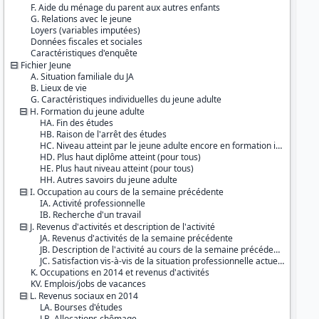
Couverture géographique :
F. Aide du ménage du parent aux autres enfants
France métropolitaine
G. Relations avec le jeune
Guadeloupe
Loyers (variables imputées)
La Réunion
Données fiscales et sociales
Caractéristiques d'enquête
Producteurs :
Fichier Jeune
INSEE
A. Situation familiale du JA
DREES
B. Lieux de vie
G. Caractéristiques individuelles du jeune adulte
Diffuseur :
H. Formation du jeune adulte
Progedo-Adisp
HA. Fin des études
HB. Raison de l'arrêt des études
HC. Niveau atteint par le jeune adulte encore en formation initiale
HD. Plus haut diplôme atteint (pour tous)
HE. Plus haut niveau atteint (pour tous)
HH. Autres savoirs du jeune adulte
I. Occupation au cours de la semaine précédente
IA. Activité professionnelle
IB. Recherche d'un travail
J. Revenus d'activités et description de l'activité
JA. Revenus d'activités de la semaine précédente
JB. Description de l'activité au cours de la semaine précédente
JC. Satisfaction vis-à-vis de la situation professionnelle actuelle
K. Occupations en 2014 et revenus d'activités
KV. Emplois/jobs de vacances
L. Revenus sociaux en 2014
LA. Bourses d'études
LB. Allocations chômage