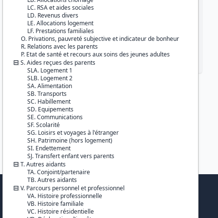
LC. RSA et aides sociales
LD. Revenus divers
LE. Allocations logement
LF. Prestations familiales
O. Privations, pauvreté subjective et indicateur de bonheur
R. Relations avec les parents
P. Etat de santé et recours aux soins des jeunes adultes
S. Aides reçues des parents
SLA. Logement 1
SLB. Logement 2
SA. Alimentation
SB. Transports
SC. Habillement
SD. Equipements
SE. Communications
SF. Scolarité
SG. Loisirs et voyages à l'étranger
SH. Patrimoine (hors logement)
SI. Endettement
SJ. Transfert enfant vers parents
T. Autres aidants
TA. Conjoint/partenaire
TB. Autres aidants
V. Parcours personnel et professionnel
PARTENAIRES
VA. Histoire professionnelle
VB. Histoire familiale
VC. Histoire résidentielle
Cepremap