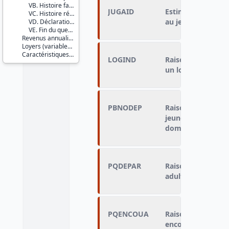
VB. Histoire familiale
JUGAID
Estimation de l'a
VC. Histoire résidentielle
au jeune adulte p
VD. Déclaration d'impôt
VE. Fin du questionnaire
Revenus annualisés (variables calculées)
Loyers (variables imputées)
Caractéristiques d'enquête
LOGIND
Raison pour laquel
un logement ind
PBNODEP
Raison pour laquel
jeune adulte n'en
domicile parental
PQDEPAR
Raison principale 
adulte a pris un 
PQENCOUA
Raison principale
encouragé le jeune