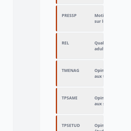
PRESSP
Motif de la press
sur le jeune adult
REL
Qualité de la relat
adulte
TMENAG
Opinion du ménag
aux tâches ménagè
TPSAMI
Opinion du ménag
aux sorties avec s
TPSETUD
Opinion du ménage