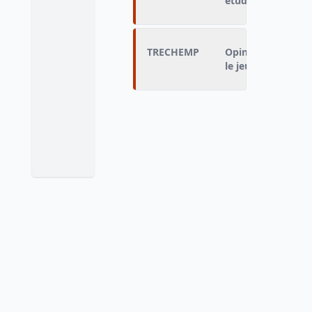
études par le jeun
TRECHEMP
Opinion du ménag
le jeune adulte à 