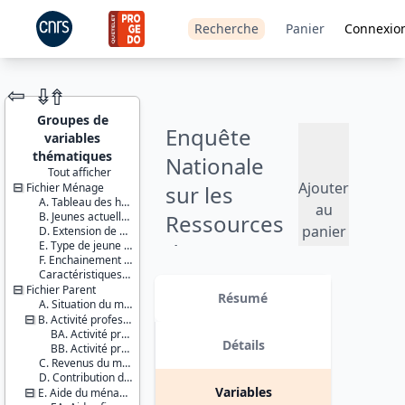
Recherche
Panier
Connexio
⇦
⇮
⇮
Groupes de
Enquête
variables
thématiques
Nationale
Tout afficher
Ajouter
Fichier Ménage
sur les
JEU DE
A. Tableau des habitants du logement
DONNÉES
au
B. Jeunes actuellement à l’étranger (stages, etc.)
Ressources
panier
D. Extension de champ
E. Type de jeune adulte
des Jeunes
F. Enchainement des questionnaires
Caractéristiques d'enquête
(ENRJ) - 2014
Identifiants :
Fichier Parent
lil-1120
Résumé
A. Situation du ménage du parent
doi:10.13144/lil-
Version 2 : mise à jour des fichiers
B. Activité professionnelle du parent et de son conjoint
1120
de données avec : - ajout des
BA. Activité professionnelle du parent
données fiscales portant sur les
Détails
BB. Activité professionnelle du conjoint du parent
Thème :
revenus des parents suite à un
C. Revenus du ménage du parent
Conditions
appariement ; - imputation de loyers
D. Contribution du jeune au ménage du parent
de vie et
à partir des données de l’enquête
Variables
E. Aide du ménage du parent au jeune
société
Logement Insee ; - et ajout de