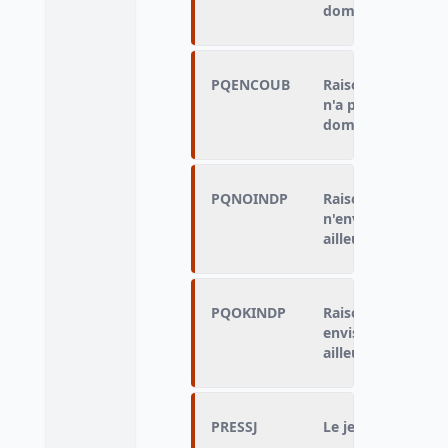
domicile parental
PQENCOUB
Raison principale
n'a pas encouragé 
domicile parental
PQNOINDP
Raison principale
n'envisage pas que
ailleurs
PQOKINDP
Raison principale
envisage que le je
ailleurs
PRESSJ
Le jeune adulte fa