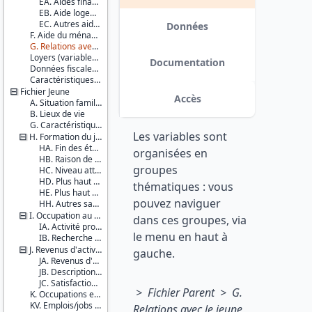
EA. Aides financières régulières
variables de revenus annualisés :
EB. Aide logement
Couverture
aides des parents et d’autres
EC. Autres aides
géographique :
Données
personnes, aides sociales, revenus
F. Aide du ménage du parent aux autres enfants
France
du travail. date : 2017-12-15
G. Relations avec le jeune
métropolitaine
Loyers (variables imputées)
Guadeloupe
Documentation
Données fiscales et sociales
La
Caractéristiques d'enquête
Réunion
Fichier Jeune
Accès
Producteurs :
A. Situation familiale du JA
B. Lieux de vie
INSEE
DREES
G. Caractéristiques individuelles du jeune adulte
Les variables sont
H. Formation du jeune adulte
Diffuseur :
HA. Fin des études
organisées en
Progedo-
HB. Raison de l'arrêt des études
groupes
Adisp
HC. Niveau atteint par le jeune adulte encore en formation initiale
HD. Plus haut diplôme atteint (pour tous)
thématiques : vous
HE. Plus haut niveau atteint (pour tous)
pouvez naviguer
HH. Autres savoirs du jeune adulte
I. Occupation au cours de la semaine précédente
dans ces groupes, via
IA. Activité professionnelle
le menu en haut à
IB. Recherche d'un travail
J. Revenus d'activités et description de l'activité
gauche.
JA. Revenus d'activités de la semaine précédente
JB. Description de l'activité au cours de la semaine précédente
JC. Satisfaction vis-à-vis de la situation professionnelle actuelle
> Fichier Parent > G.
K. Occupations en 2014 et revenus d'activités
KV. Emplois/jobs de vacances
Relations avec le jeune