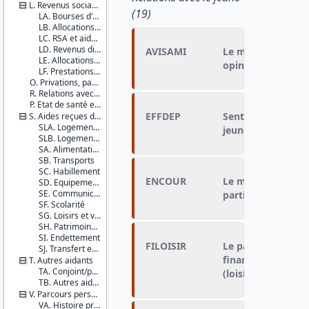
L. Revenus sociaux en 2014
(19)
LA. Bourses d'études
LB. Allocations chômage
LC. RSA et aides sociales
LD. Revenus divers
AVISAMI
Le ménage donne 
LE. Allocations logement
opinions sur les a
LF. Prestations familiales
O. Privations, pauvreté subjective et indicateur de bonheur
R. Relations avec les parents
P. Etat de santé et recours aux soins des jeunes adultes
EFFDEP
Sentiment sur le 
S. Aides reçues des parents
SLA. Logement 1
jeune adulte du d
SLB. Logement 2
SA. Alimentation
SB. Transports
SC. Habillement
ENCOUR
Le ménage a encou
SD. Equipements
SE. Communications
partir du domicile
SF. Scolarité
SG. Loisirs et voyages à l'étranger
SH. Patrimoine (hors logement)
SI. Endettement
FILOISIR
Le parent encoura
SJ. Transfert enfant vers parents
financer ses dépe
T. Autres aidants
TA. Conjoint/partenaire
(loisirs, sorties, 
TB. Autres aidants
V. Parcours personnel et professionnel
VA. Histoire professionnelle