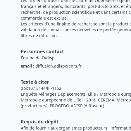
Les fichiers diffusés dans le cadre de Quetelet-Progedo
français et étrangers, doctorants, post-doctorants, et é
recherche, de production scientifique et dans certains c
commerciale est exclue.
Les critères d'une finalité de recherche sont la produc
validation de connaissances nouvelles de portée général
libres de diffusion.
Personnes contact
Équipe de l'Adisp
email :
diffusion.adisp@cnrs.fr
Texte à citer
doi:10.13144/lil-1152
Enquête Ménages Déplacements, Lille / Métropole europé
Métropole européenne de Lille) - 2016, CEREMA, Métrop
(producteurs), PROGEDO-ADISP (diffuseur)
Requis du dépôt
Afin de fournir aux organismes producteurs l'information