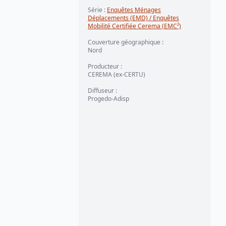
Série
:
Enquêtes Ménages
Déplacements (EMD) / Enquêtes
Mobilité Certifiée Cerema (EMC²)
Couverture géographique
:
Nord
Producteur
:
CEREMA (ex-CERTU)
Diffuseur
:
Progedo-Adisp