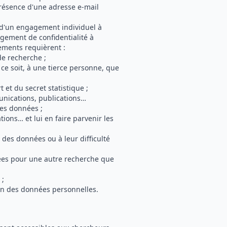
présence d'une adresse e-mail
e d'un engagement individuel à
agement de confidentialité à
ements requièrent :
de recherche ;
e soit, à une tierce personne, que
 et du secret statistique ;
nications, publications…
des données ;
ions… et lui en faire parvenir les
é des données ou à leur difficulté
nées pour une autre recherche que
 ;
on des données personnelles.