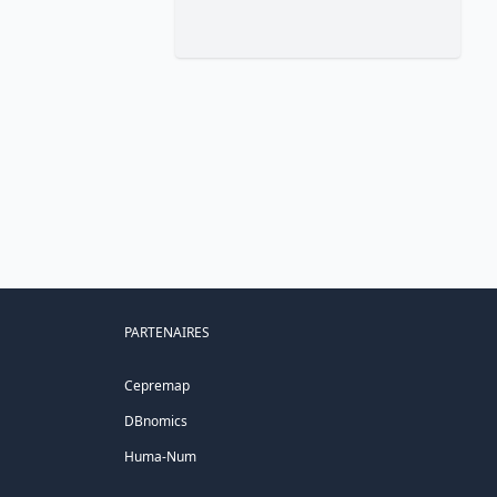
PARTENAIRES
Cepremap
DBnomics
Huma-Num