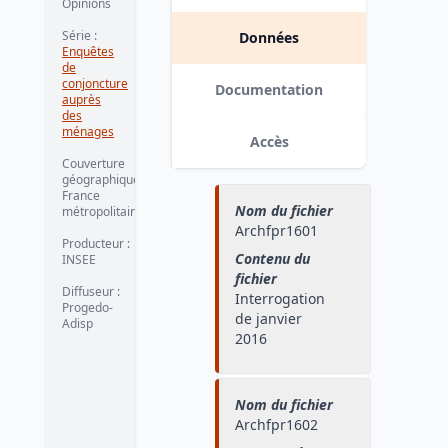
Opinions
Série
:
Données
Enquêtes
de
conjoncture
Documentation
auprès
des
ménages
Accès
Couverture
géographique
:
France
Nom du fichier
métropolitaine
Archfpr1601
Producteur
:
Contenu du
INSEE
fichier
Diffuseur
:
Interrogation
Progedo-
de janvier
Adisp
2016
Nom du fichier
Archfpr1602