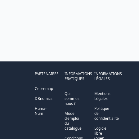
PARTENAIRES
INFORMATIONS
INFORMATIONS
PRATIQUES
LÉGALES
Cepremap
Qui
Mentions
DBnomics
sommes
Légales
nous ?
Huma-
Politique
Num
Mode
de
d'emploi
confidentialité
du
catalogue
Logiciel
libre
Conditions
(open