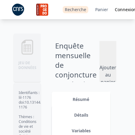
Recherche
Panier
Connexio
Enquête
mensuelle
de
JEU DE
Ajouter
DONNÉES
conjoncture
au
panier
auprès des
ménages -
Identifiants
:
lil-1176
Résumé
2016
doi:10.13144/lil-
1176
Version 1
date :
2017-08-03
Détails
Thèmes
:
Conditions
de vie et
Variables
société