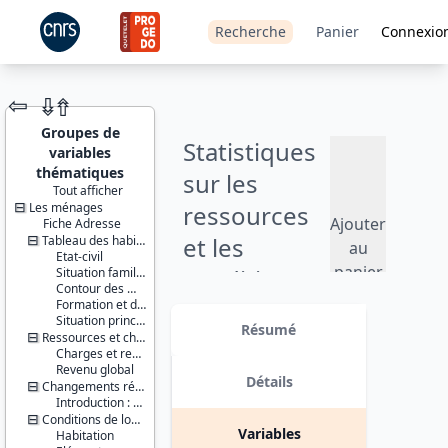
Recherche
Panier
Connexio
⇦
⇮
⇮
Groupes de
Statistiques
variables
thématiques
sur les
Tout afficher
Les ménages
ressources
JEU DE
Ajouter
Fiche Adresse
DONNÉES
et les
Tableau des habitants du logement
au
Etat-civil
panier
conditions
Situation familiale
Contour des ménages
de vie (SRCV)
Formation et diplômes
Identifiants :
Situation principale vis-à-vis du travail
lil-1224
Résumé
- 2016
Ressources et charges en période courante
doi:10.13144/lil-
Charges et ressources relationnelles
1224
Revenu global
Version 1 date : 2018-04-09
Détails
Changements récents et jeunes enfants
Thèmes :
Introduction : changement de composition du ménage
Conditions
Conditions de logement (résidence principale)
de vie et
Variables
Habitation
société