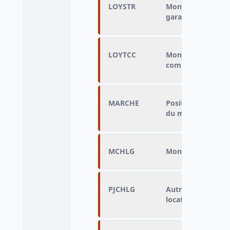
LOYSTR
Montant mensuel 
garage, parking, 
LOYTCC
Montant mensuel 
comprises
MARCHE
Positionnement du
du marché
MCHLG
Montant des charg
PJCHLG
Autre périodicité
locatives