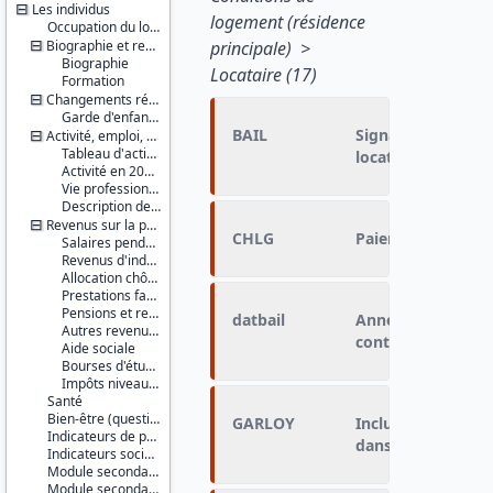
Les individus
logement (résidence
Occupation du logement
Biographie et ressources culturelles
principale) >
Biographie
Locataire (17)
Formation
Changements récents et jeunes enfants
Garde d'enfants âgés de 12 ans ou moins
BAIL
Signature d'un ba
Activité, emploi, profession
Tableau d'activité
location
Activité en 2015 et 2016
Vie professionnelle et marché du travail
Description de l'activité ou ancienne activité
Revenus sur la période de référence
CHLG
Paiement de charg
Salaires pendant la période de référence
Revenus d'indépendants non salariés
Allocation chômage
Prestations familiales
Pensions et retraites
datbail
Année de signatur
Autres revenus et divers
contrat de locatio
Aide sociale
Bourses d'études
Impôts niveau individus
Santé
Bien-être (questionnaire auto-administré inclus)
GARLOY
Inclusion du mont
Indicateurs de pauvreté européen
dans le loyer
Indicateurs sociaux (IS1)
Module secondaire de 2016
Module secondaire européen