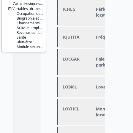
Caractéristiques d'enquête
Variables "drapeau"
JCHLG
Périodicité de pa
Occupation du logement
locatives
Biographie et ressources culturelles
Changements récents et jeunes enfants
Activité, emploi, profession
Revenus sur la période de référence
JQUITTA
Fréquence du pai
Santé
Bien-être
Module secondaire et indicateurs sociaux (IS1)
LOCGAR
Paiement pour la 
parking, box ou l
LOI48L
Loyer soumis à la 
LOYHCL
Montant mensuel 
locatives