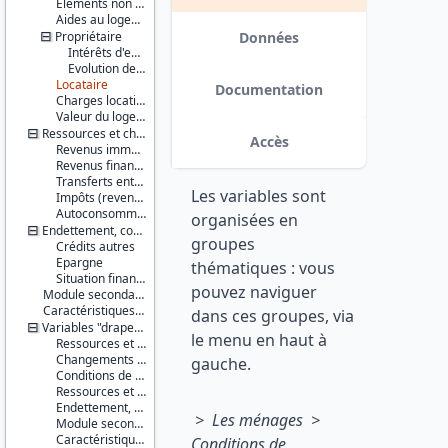
Salaire et
Eléments non monétaires
revenus
Aides au logement
Propriétaire
Données
Série :
Intérêts d'emprunt
Statistiques
Evolution des caractéristiques d'emprunts depuis l'enquête précédente
sur les
Locataire
Documentation
ressources
Charges locatives et autres charges
et
Valeur du logement
conditions
Ressources et charges
Accès
de vie
Revenus immobiliers ou fonciers
(SRCV)
Revenus financiers
Transferts entre ménages
Les variables sont
Couverture
Impôts (revenu, locaux, fortune) / Prime pour l'emploi
géographique :
Autoconsommation
organisées en
France
Endettement, confort financier
groupes
métropolitaine
Crédits autres
Epargne
thématiques : vous
Producteur :
Situation financière
pouvez naviguer
INSEE
Module secondaire européen
Caractéristiques d'enquête
dans ces groupes, via
Diffuseur :
Variables "drapeau"
le menu en haut à
Progedo-
Ressources et charges en période courante
Adisp
Changements récents et jeunes enfants
gauche.
Conditions de logement (résidence principale)
Ressources et charges
Endettement, confort financier
> Les ménages >
Module secondaire européen
Caractéristiques d'enquête
Conditions de