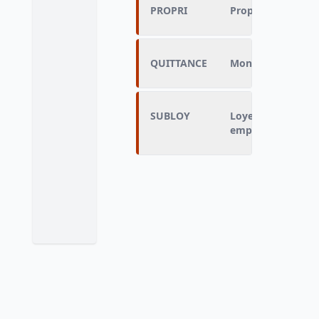
PROPRI
Propriétaire du l
QUITTANCE
Montant mensuel 
SUBLOY
Loyer pris en char
employeur