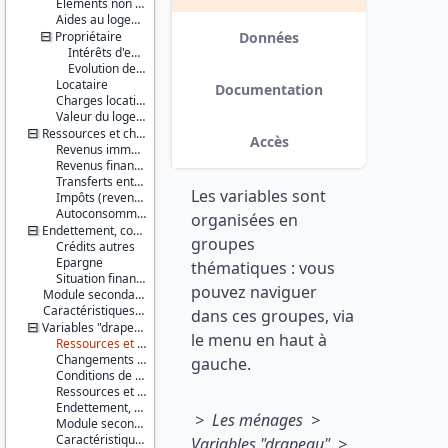
Salaire et
Eléments non monétaires
revenus
Aides au logement
Propriétaire
Données
Série :
Intérêts d'emprunt
Statistiques
Evolution des caractéristiques d'emprunts depuis l'enquête précédente
sur les
Locataire
Documentation
ressources
Charges locatives et autres charges
et
Valeur du logement
conditions
Ressources et charges
Accès
de vie
Revenus immobiliers ou fonciers
(SRCV)
Revenus financiers
Transferts entre ménages
Les variables sont
Couverture
Impôts (revenu, locaux, fortune) / Prime pour l'emploi
géographique :
Autoconsommation
organisées en
France
Endettement, confort financier
groupes
métropolitaine
Crédits autres
Epargne
thématiques : vous
Producteur :
Situation financière
pouvez naviguer
INSEE
Module secondaire européen
Caractéristiques d'enquête
dans ces groupes, via
Diffuseur :
Variables "drapeau"
le menu en haut à
Progedo-
Ressources et charges en période courante
Adisp
Changements récents et jeunes enfants
gauche.
Conditions de logement (résidence principale)
Ressources et charges
Endettement, confort financier
> Les ménages >
Module secondaire européen
Caractéristiques d'enquête
Variables "drapeau" >