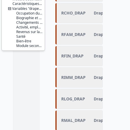
Caractéristiques d'enquête
Variables "drapeau"
RCHO_DRAP
Drapeau de RCHO
Occupation du logement
Biographie et ressources culturelles
Changements récents et jeunes enfants
Activité, emploi, profession
Revenus sur la période de référence
RFAM_DRAP
Drapeau de RFAM
Santé
Bien-être
Module secondaire et indicateurs sociaux (IS1)
RFIN_DRAP
Drapeau de RFIN
RIMM_DRAP
Drapeau de RIMM
RLOG_DRAP
Drapeau de RLOG
RMAL_DRAP
Drapeau de RMAL