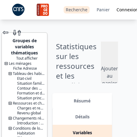
Recherche
Panier
Connexio
⇦
⇮
⇮
Groupes de
Statistiques
variables
thématiques
sur les
Tout afficher
Les ménages
ressources
JEU DE
Ajouter
Fiche Adresse
DONNÉES
et les
Tableau des habitants du logement
au
Etat-civil
panier
conditions
Situation familiale
Contour des ménages
de vie (SRCV)
Formation et diplômes
Identifiants :
Situation principale vis-à-vis du travail
lil-1224
Résumé
- 2016
Ressources et charges en période courante
doi:10.13144/lil-
Charges et ressources relationnelles
1224
Revenu global
Version 1 date : 2018-04-09
Détails
Changements récents et jeunes enfants
Thèmes :
Introduction : changement de composition du ménage
Conditions
Conditions de logement (résidence principale)
de vie et
Variables
Habitation
société