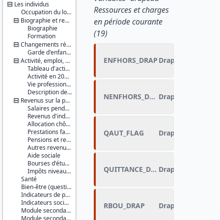
Les individus
Ressources et charges
Occupation du logement
Biographie et ressources culturelles
en période courante
Biographie
(19)
Formation
Changements récents et jeunes enfants
Garde d'enfants âgés de 12 ans ou moins
ENFHORS_DRAP
Drapeau de ENFH
Activité, emploi, profession
Tableau d'activité
Activité en 2015 et 2016
Vie professionnelle et marché du travail
Description de l'activité ou ancienne activité
NENFHORS_DRAP
Drapeau de NEN
Revenus sur la période de référence
Salaires pendant la période de référence
Revenus d'indépendants non salariés
Allocation chômage
Prestations familiales
QAUT_FLAG
Drapeau de QAUT
Pensions et retraites
Autres revenus et divers
Aide sociale
Bourses d'études
QUITTANCE_DRAP
Drapeau de QUIT
Impôts niveau individus
Santé
Bien-être (questionnaire auto-administré inclus)
Indicateurs de pauvreté européen
Indicateurs sociaux (IS1)
RBOU_DRAP
Drapeau de RBOU
Module secondaire de 2016
Module secondaire européen