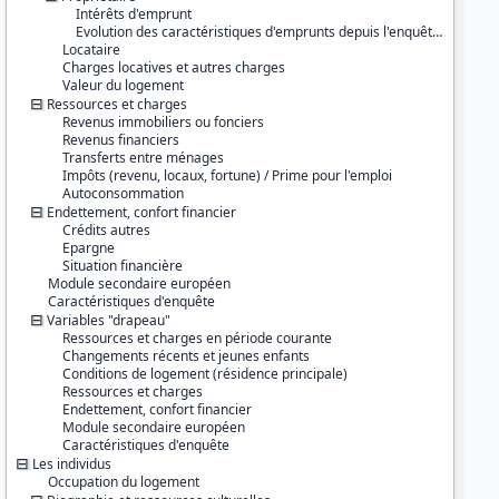
Intérêts d'emprunt
Série :
Statistiques sur les ressources et
Evolution des caractéristiques d'emprunts depuis l'enquête précédente
conditions de vie (SRCV)
Locataire
Charges locatives et autres charges
Couverture géographique :
Valeur du logement
France métropolitaine
Ressources et charges
Revenus immobiliers ou fonciers
Producteur :
Revenus financiers
INSEE
Transferts entre ménages
Impôts (revenu, locaux, fortune) / Prime pour l'emploi
Diffuseur :
Autoconsommation
Progedo-Adisp
Endettement, confort financier
Crédits autres
Epargne
Situation financière
Module secondaire européen
Caractéristiques d'enquête
Variables "drapeau"
Ressources et charges en période courante
Changements récents et jeunes enfants
Conditions de logement (résidence principale)
Ressources et charges
Endettement, confort financier
Module secondaire européen
Caractéristiques d'enquête
Les individus
Occupation du logement