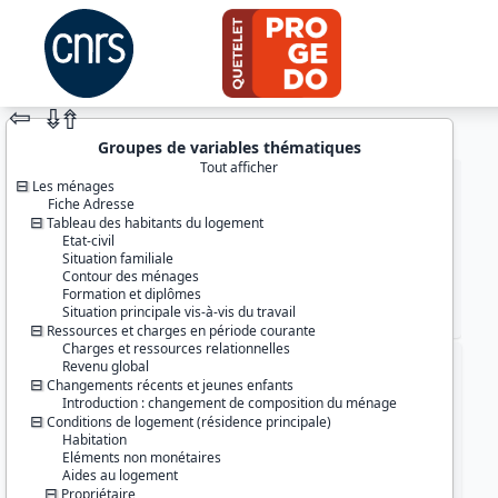
⇦
⇮
⇮
Groupes de variables thématiques
Tout afficher
Les ménages
Fiche Adresse
Tableau des habitants du logement
Etat-civil
Situation familiale
Contour des ménages
Formation et diplômes
Situation principale vis-à-vis du travail
JEU DE DONNÉES
Ressources et charges en période courante
Charges et ressources relationnelles
Revenu global
Identifiants :
Changements récents et jeunes enfants
lil-1224
Introduction : changement de composition du ménage
doi:10.13144/lil-1224
Conditions de logement (résidence principale)
Habitation
Thèmes :
Eléments non monétaires
Conditions de vie et société
Aides au logement
Salaire et revenus
Propriétaire