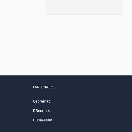
PARTENAIRES
Cepremap
DBnomics
Huma-Num