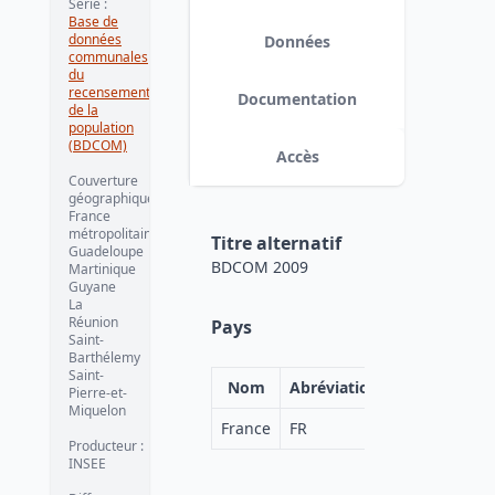
Série
:
Base de
données
Données
communales
du
recensement
Documentation
de la
population
(BDCOM)
Accès
Couverture
géographique
:
France
métropolitaine
Titre alternatif
Guadeloupe
BDCOM 2009
Martinique
Guyane
La
Réunion
Pays
Saint-
Barthélemy
Saint-
Nom
Abréviation
Pierre-et-
Miquelon
France
FR
Producteur
:
INSEE