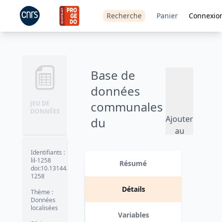
Recherche
Panier
Connexio
Base de
données
communales
JEU DE
DONNÉES
Ajouter
du
au
recensement
panier
de la
Identifiants
:
lil-1258
Résumé
population -
doi:10.13144/lil-
1258
2009
Détails
Thème
:
Données
Version 1
date :
2018-08-23
localisées
Variables