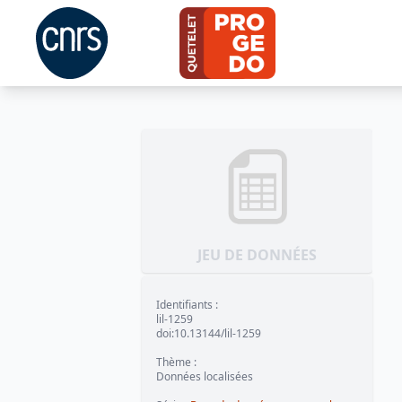
JEU DE DONNÉES
Identifiants
:
lil-1259
doi:10.13144/lil-1259
Thème
:
Données localisées