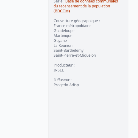
Série
:
Base de données communales
du recensement de la population
(BDCOM)
Couverture géographique
:
France métropolitaine
Guadeloupe
Martinique
Guyane
La Réunion
Saint-Barthélemy
Saint-Pierre-et-Miquelon
Producteur
:
INSEE
Diffuseur
:
Progedo-Adisp