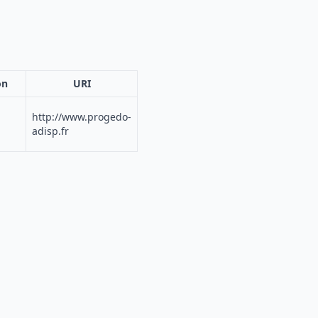
on
URI
http://www.progedo-
adisp.fr