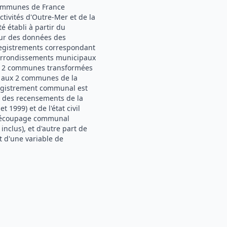
communes de France
tivités d'Outre-Mer et de la
té établi à partir du
our des données des
registrements correspondant
 arrondissements municipaux
x 2 communes transformées
et aux 2 communes de la
nregistrement communal est
r des recensements de la
 1999) et de l'état civil
u découpage communal
inclus), et d'autre part de
 d'une variable de