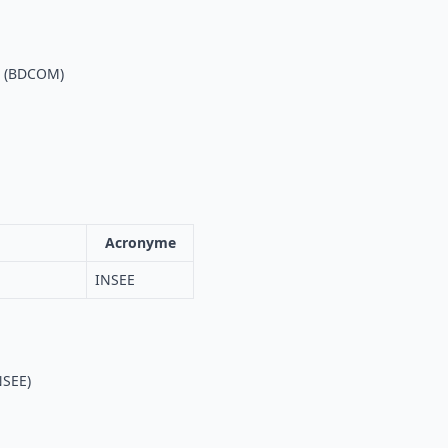
n (BDCOM)
Acronyme
INSEE
NSEE)