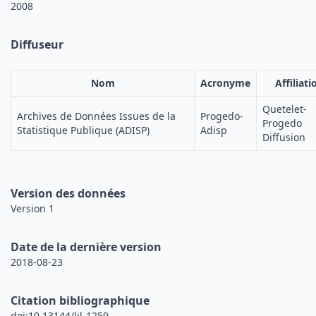
2008
Diffuseur
Nom
Acronyme
Affiliati
Quetelet-
Archives de Données Issues de la
Progedo-
Progedo
Statistique Publique (ADISP)
Adisp
Diffusion
Version des données
Version 1
Date de la dernière version
2018-08-23
Citation bibliographique
doi:10.13144/lil-1259