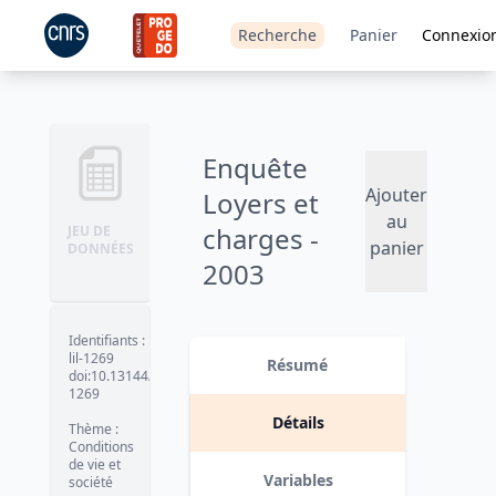
Recherche
Panier
Connexio
Enquête
Ajouter
Loyers et
au
charges -
JEU DE
panier
DONNÉES
2003
Version 2 : suppression de la
variable département des bases
Identifiants
:
date :
2019-01-31
lil-1269
Résumé
doi:10.13144/lil-
1269
Détails
Thème
:
Conditions
de vie et
Variables
société