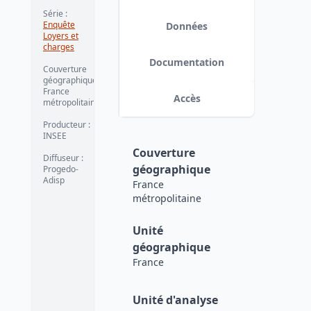
Série
:
Enquête
Données
Loyers et
charges
Documentation
Couverture
géographique
:
France
Accès
métropolitaine
Producteur
:
INSEE
Couverture
Diffuseur
:
géographique
Progedo-
Adisp
France
métropolitaine
Unité
géographique
France
Unité d'analyse