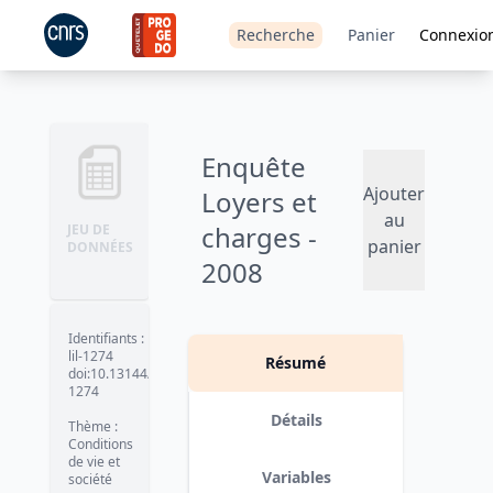
Recherche
Panier
Connexio
Enquête
Ajouter
Loyers et
au
charges -
JEU DE
panier
DONNÉES
2008
Version 2 : suppression de la
variable département des bases
Identifiants
:
date :
2019-01-31
lil-1274
Résumé
doi:10.13144/lil-
1274
Détails
Thème
:
Conditions
de vie et
Variables
société