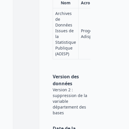
Nom
Acronyme
Affiliation
Archives
de
Données
Quetelet-
Issues de
Progedo-
Progedo
la
Adisp
Diffusion
Statistique
Publique
(ADISP)
Version des
données
Version 2 :
suppression de la
variable
département des
bases
Date de la