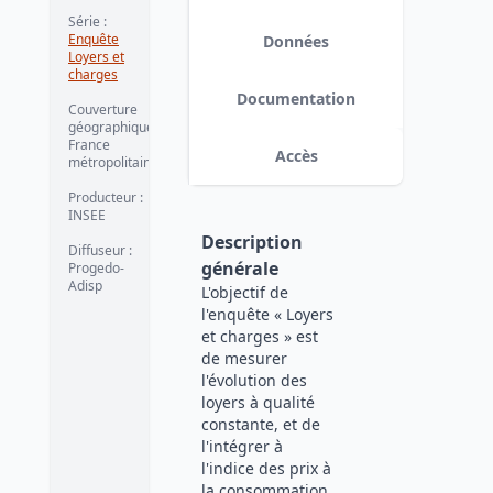
Série
:
Enquête
Données
Loyers et
charges
Documentation
Couverture
géographique
:
France
Accès
métropolitaine
Producteur
:
INSEE
Description
Diffuseur
:
générale
Progedo-
Adisp
L'objectif de
l'enquête « Loyers
et charges » est
de mesurer
l'évolution des
loyers à qualité
constante, et de
l'intégrer à
l'indice des prix à
la consommation.