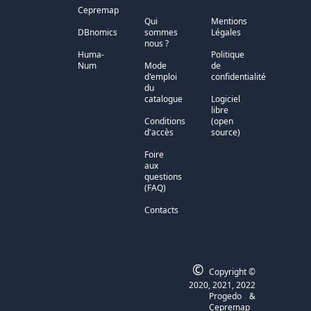
Cepremap
Qui
Mentions
DBnomics
sommes
Légales
nous ?
Huma-
Politique
Num
Mode
de
d'emploi
confidentialité
du
catalogue
Logiciel
libre
Conditions
(open
d'accès
source)
Foire
aux
questions
(FAQ)
Contacts
©
Copyright ©
2020, 2021, 2022
Progedo
&
Cepremap