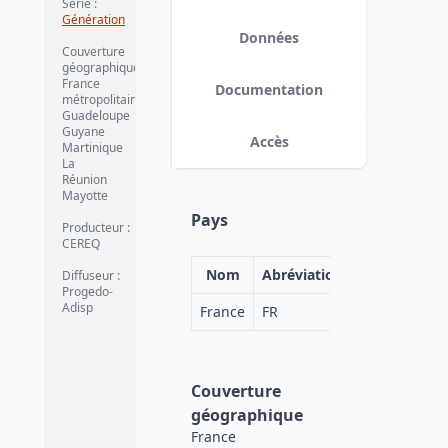
Série
:
Génération
Données
Couverture
géographique
:
France
Documentation
métropolitaine
Guadeloupe
Guyane
Accès
Martinique
La
Réunion
Mayotte
Pays
Producteur
:
CEREQ
Nom
Abréviation
Diffuseur
:
Progedo-
Adisp
France
FR
Couverture
géographique
France