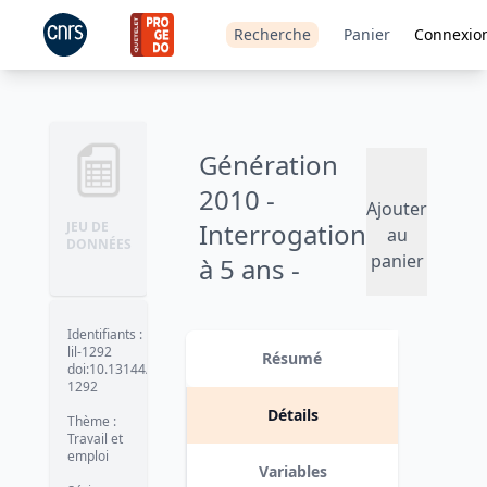
Recherche
Panier
Connexio
Génération
2010 -
Ajouter
Interrogation
JEU DE
au
DONNÉES
panier
à 5 ans -
2015
Identifiants
:
Version 1
date :
2018-12-03
lil-1292
Résumé
doi:10.13144/lil-
1292
Détails
Thème
:
Travail et
emploi
Variables