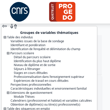
⇦
⇮
⇮
Groupes de variables thématiques
Table des individus
Variables issues de la base de sondage
Identifiant et pondération
Identification de l’enquêté et délimitation du champ
Parcours scolaire
Détail du parcours scolaire
Identification du plus haut diplôme
Niveau de diplôme et de sortie
Séjours à l’étranger
JEU DE DONNÉES
Stages en cours d’études
Professionnalisation dans l’enseignement supérieur
Expériences de travail en cours d’études
Identifiants :
Perspectives professionnelles
lil-1292
Caractéristiques individuelles et environnement familial
doi:10.13144/lil-1292
Extensions de questionnement
Module Thèses
Thème :
Calendriers (professionnel et habitat) et variables calculées
Travail et emploi
Obtention de diplôme(s) ou titre(s) professionnel(s)
Table des séquences en emploi