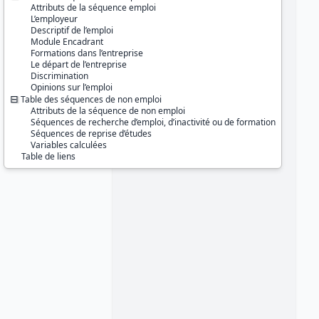
Série :
Génération
Attributs de la séquence emploi
L’employeur
Couverture géographique :
Descriptif de l’emploi
France métropolitaine
Module Encadrant
Guadeloupe
Formations dans l’entreprise
Guyane
Le départ de l’entreprise
Martinique
Discrimination
La Réunion
Opinions sur l’emploi
Mayotte
Table des séquences de non emploi
Attributs de la séquence de non emploi
Producteur :
Séquences de recherche d’emploi, d’inactivité ou de formation
CEREQ
Séquences de reprise d’études
Variables calculées
Diffuseur :
Table de liens
Progedo-Adisp