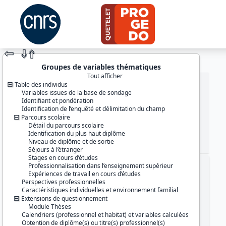
⇦
⇮
⇮
Groupes de variables thématiques
Tout afficher
Table des individus
Variables issues de la base de sondage
Identifiant et pondération
Identification de l’enquêté et délimitation du champ
Parcours scolaire
Détail du parcours scolaire
Identification du plus haut diplôme
Niveau de diplôme et de sortie
JEU DE DONNÉES
Séjours à l’étranger
Stages en cours d’études
Professionnalisation dans l’enseignement supérieur
Identifiants :
Expériences de travail en cours d’études
lil-1292
Perspectives professionnelles
doi:10.13144/lil-1292
Caractéristiques individuelles et environnement familial
Extensions de questionnement
Thème :
Module Thèses
Travail et emploi
Calendriers (professionnel et habitat) et variables calculées
Obtention de diplôme(s) ou titre(s) professionnel(s)