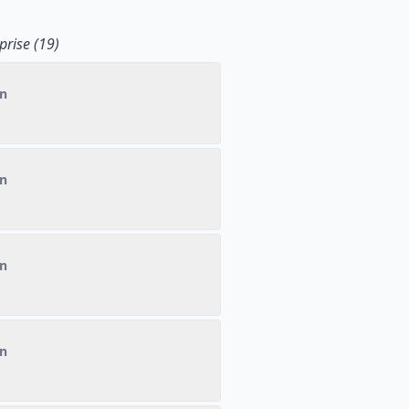
rise (19)
on
on
on
on