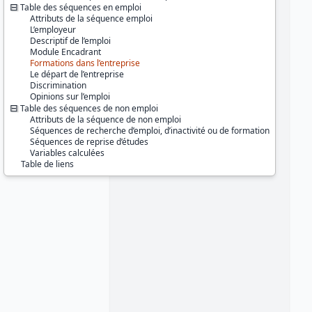
Série :
Génération
Table des séquences en emploi
Attributs de la séquence emploi
Couverture géographique :
L’employeur
France métropolitaine
Descriptif de l’emploi
Guadeloupe
Module Encadrant
Guyane
Formations dans l’entreprise
Martinique
Le départ de l’entreprise
La Réunion
Discrimination
Mayotte
Opinions sur l’emploi
Table des séquences de non emploi
Producteur :
Attributs de la séquence de non emploi
CEREQ
Séquences de recherche d’emploi, d’inactivité ou de formation
Séquences de reprise d’études
Diffuseur :
Variables calculées
Progedo-Adisp
Table de liens