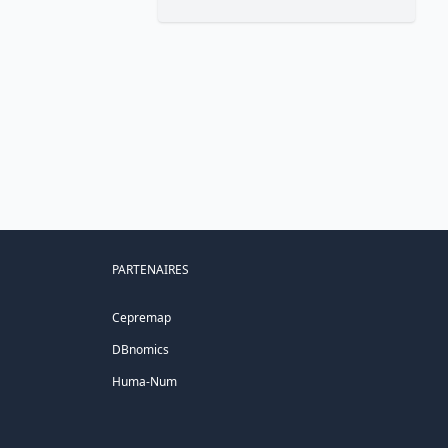
PARTENAIRES
Cepremap
DBnomics
Huma-Num