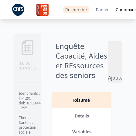
Recherche
Panier
Connexio
Enquête
Capacité, Aides
et REssources
JEU DE
DONNÉES
des seniors
Ajouter
(CARE
au
panier
institutions) -
Identifiants
:
lil-1295
Résumé
Volet
doi:10.13144/lil-
1295
établissements
Détails
Thème
:
- 2016
Santé et
protection
Variables
sociale
Version 1 (20/12/2018)
date :
2018-