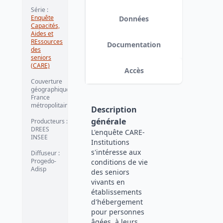
12-20
Série
:
Enquête
Données
Capacités,
Aides et
REssources
Documentation
des
seniors
(CARE)
Accès
Couverture
géographique
:
France
métropolitaine
Description
générale
Producteurs
:
DREES
L'enquête CARE-
INSEE
Institutions
s'intéresse aux
Diffuseur
:
Progedo-
conditions de vie
Adisp
des seniors
vivants en
établissements
d'hébergement
pour personnes
âgées, à leurs