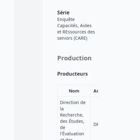
Série
Enquête
Capacités, Aides
et REssources des
seniors (CARE)
Production
Producteurs
Nom
Acronyme
Affiliati
Direction de
la
Recherche,
Ministèr
des Études,
DREES
de la
de
Santé
l'Évaluation
et des