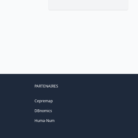
PARTENAIRES
Cepremap
DBnomics
Huma-Num