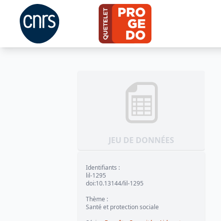
JEU DE DONNÉES
Identifiants
:
lil-1295
doi:10.13144/lil-1295
Thème
:
Santé et protection sociale