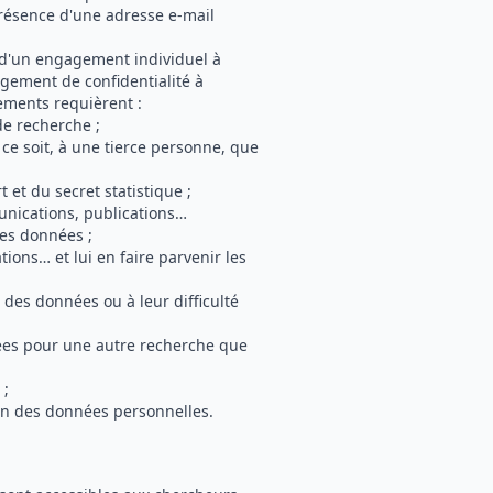
présence d'une adresse e-mail
e d'un engagement individuel à
agement de confidentialité à
ements requièrent :
de recherche ;
e soit, à une tierce personne, que
 et du secret statistique ;
nications, publications…
des données ;
ions… et lui en faire parvenir les
é des données ou à leur difficulté
nées pour une autre recherche que
 ;
on des données personnelles.