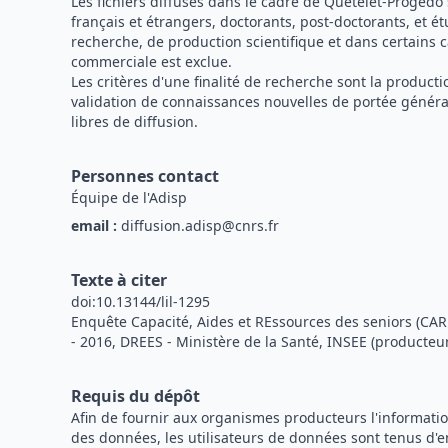
Les fichiers diffusés dans le cadre de Quetelet-Progedo
français et étrangers, doctorants, post-doctorants, et é
recherche, de production scientifique et dans certains c
commerciale est exclue.
Les critères d'une finalité de recherche sont la produc
validation de connaissances nouvelles de portée général
libres de diffusion.
Personnes contact
Équipe de l'Adisp
email :
diffusion.adisp@cnrs.fr
Texte à citer
doi:10.13144/lil-1295
Enquête Capacité, Aides et REssources des seniors (CARE
- 2016, DREES - Ministère de la Santé, INSEE (producteur
Requis du dépôt
Afin de fournir aux organismes producteurs l'information
des données, les utilisateurs de données sont tenus d'e