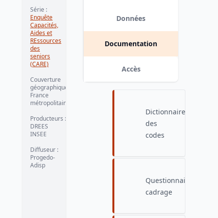
12-20
Série
:
Enquête
Données
Capacités,
Aides et
REssources
Documentation
des
seniors
(CARE)
Accès
Couverture
géographique
:
France
métropolitaine
Dictionnaire
Producteurs
:
des
DREES
INSEE
codes
Diffuseur
:
Progedo-
Adisp
Questionnaire
cadrage