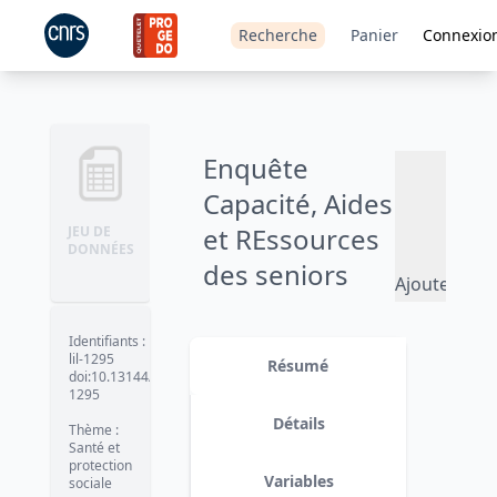
Recherche
Panier
Connexio
Enquête
Capacité, Aides
et REssources
JEU DE
DONNÉES
des seniors
Ajouter
(CARE
au
panier
institutions) -
Identifiants
:
lil-1295
Résumé
Volet
doi:10.13144/lil-
1295
établissements
Détails
Thème
:
- 2016
Santé et
protection
Variables
sociale
Version 1 (20/12/2018)
date :
2018-