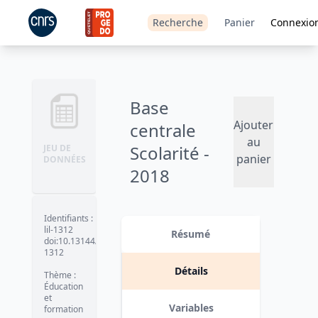
Recherche
Panier
Connexio
Base
Ajouter
centrale
au
Scolarité -
JEU DE
panier
DONNÉES
2018
Version 1
date :
2019-05-24
Identifiants
:
lil-1312
Résumé
doi:10.13144/lil-
1312
Détails
Thème
:
Éducation
et
Variables
formation