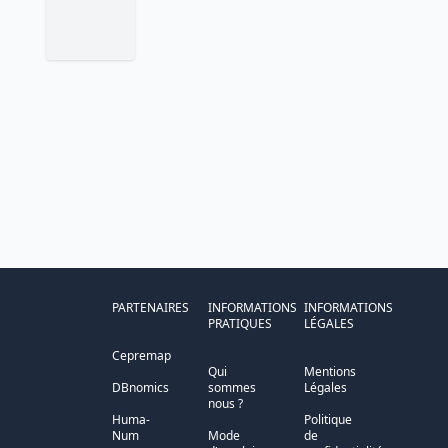
PARTENAIRES
INFORMATIONS
INFORMATIONS
PRATIQUES
LÉGALES
Cepremap
Qui
Mentions
DBnomics
sommes
Légales
nous ?
Huma-
Politique
Num
Mode
de