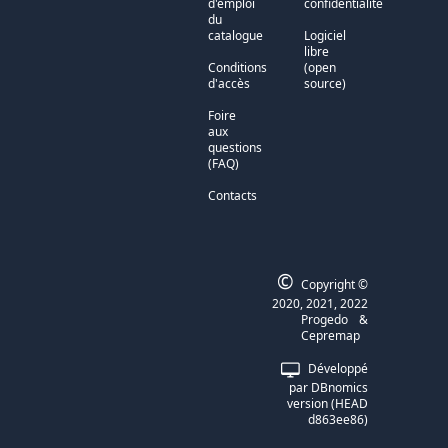
d'emploi
confidentialité
du
catalogue
Logiciel
libre
Conditions
(open
d'accès
source)
Foire
aux
questions
(FAQ)
Contacts
©
Copyright ©
2020, 2021, 2022
Progedo
&
Cepremap
Développé
par
DBnomics
version
(
HEAD
d863ee86
)