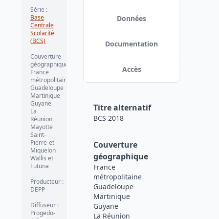
Série
:
Base
Données
Centrale
Scolarité
(BCS)
Documentation
Couverture
géographique
:
Accès
France
métropolitaine
Guadeloupe
Martinique
Guyane
Titre alternatif
La
BCS 2018
Réunion
Mayotte
Saint-
Pierre-et-
Couverture
Miquelon
géographique
Wallis et
Futuna
France
métropolitaine
Producteur
:
Guadeloupe
DEPP
Martinique
Diffuseur
:
Guyane
Progedo-
La Réunion