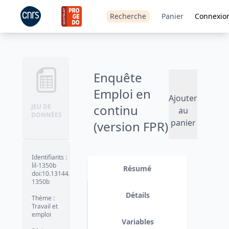
Recherche
Panier
Connexio
Enquête
Emploi en
Ajouter
continu
JEU DE
au
DONNÉES
panier
(version FPR)
- 2018
Identifiants
:
Version 4 : ajout de 4 variables de
lil-1350b
pondération rétropolées pour
Résumé
doi:10.13144/lil-
assurer la cohérence des séries et
1350b
des analyses longiitudinales avec
l'enquête de 2021 ; et de la variable
Détails
Thème
:
STATUTDEF.
date :
2022-06-30
Travail et
emploi
Variables