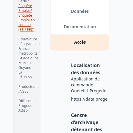
Série
:
Enquête
Emploi /
Données
Enquête
Emploi en
continu
Documentation
(EE / EEC)
Couverture
Accès
géographique
:
France
métropolitaine
Guadeloupe
Martinique
Localisation
Guyane
des données
La
Réunion
Application de
commande
Producteur
:
Quetelet-Progedo
INSEE
https://data.progedo.fr
Diffuseur
:
Progedo-
Adisp
Centre
d'archivage
détenant des