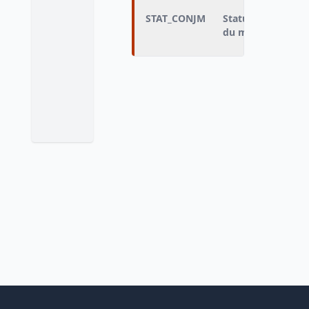
STAT_CONJM
Statut conjugal d
du ménage