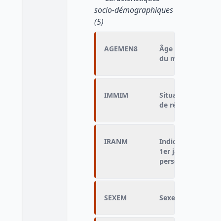
socio-démographiques
(5)
AGEMEN8
Âge regroupé de l
du ménage en 8 cl
IMMIM
Situation quant à
de référence du 
IRANM
Indicateur du lieu
1er janvier de l'a
personne de réfé
SEXEM
Sexe de la perso