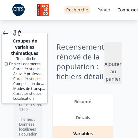
Recherche
Panier
Connexio
⇦
⇮
⇮
Groupes de
Recensement
variables
thématiques
rénové de la
Tout afficher
Ajouter
Fichier Logements
population :
JEU DE
Caractéristiques du logement
DONNÉES
au
Activité professionnelle et formation
fichiers détail
panier
Caractéristiques socio-démographiques
Composition du ménage
- Logements
Modes de transport du ménage
Caractéristiques d'enquête
- 2016
Identifiants :
Localisation
lil-1360
Résumé
doi:10.13144/lil-
Version 1 date : 2019-10-22
1360
Détails
Thèmes :
Données
localisées
Variables
Population