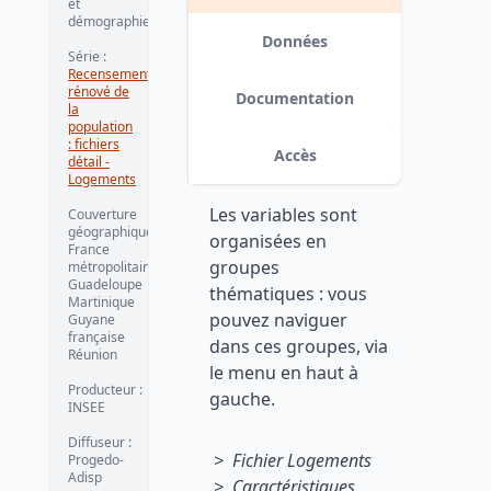
et
démographie
Données
Série :
Recensement
rénové de
Documentation
la
population
: fichiers
Accès
détail -
Logements
Les variables sont
Couverture
géographique :
organisées en
France
groupes
métropolitaine
Guadeloupe
thématiques : vous
Martinique
pouvez naviguer
Guyane
française
dans ces groupes, via
Réunion
le menu en haut à
Producteur :
gauche.
INSEE
Diffuseur :
> Fichier Logements
Progedo-
Adisp
> Caractéristiques