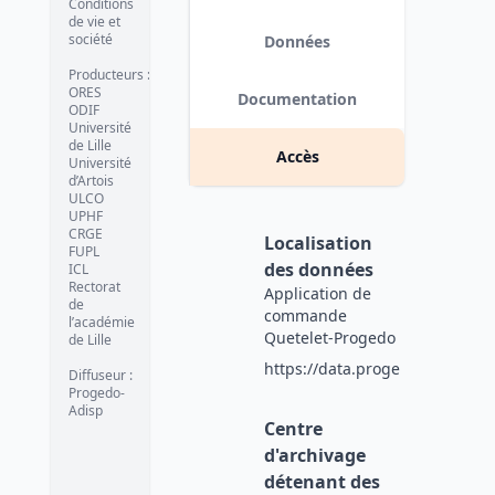
Conditions
de vie et
société
Données
Producteurs
:
ORES
Documentation
ODIF
Université
de Lille
Accès
Université
d’Artois
ULCO
UPHF
CRGE
Localisation
FUPL
des données
ICL
Rectorat
Application de
de
commande
l’académie
Quetelet-Progedo
de Lille
https://data.progedo.fr
Diffuseur
:
Progedo-
Adisp
Centre
d'archivage
détenant des