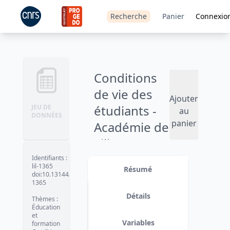
Recherche
Panier
Connexio
Conditions
de vie des
Ajouter
étudiants -
JEU DE
au
DONNÉES
panier
Académie de
Lille - 2019
Identifiants
:
Version 1
date :
2019-12-12
lil-1365
Résumé
doi:10.13144/lil-
1365
Détails
Thèmes
:
Éducation
et
Variables
formation