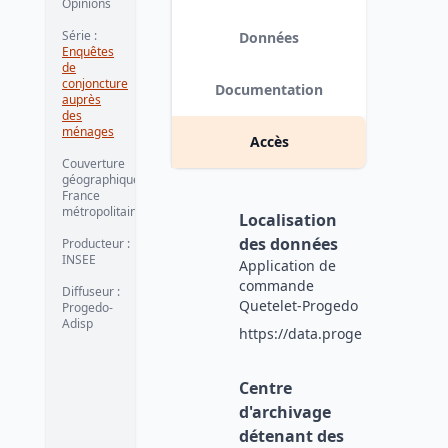
Opinions
Série
:
Données
Enquêtes
de
conjoncture
Documentation
auprès
des
ménages
Accès
Couverture
géographique
:
France
métropolitaine
Localisation
des données
Producteur
:
INSEE
Application de
commande
Diffuseur
:
Quetelet-Progedo
Progedo-
Adisp
https://data.progedo.fr
Centre
d'archivage
détenant des