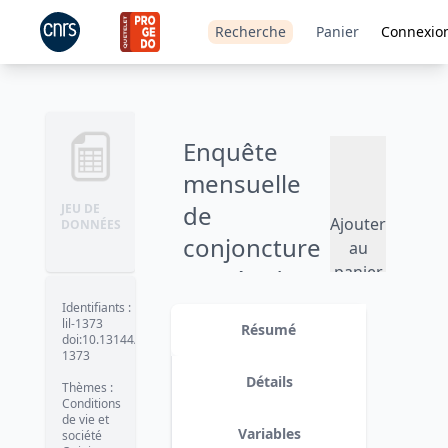
Recherche
Panier
Connexio
Enquête
mensuelle
de
JEU DE
Ajouter
DONNÉES
conjoncture
au
panier
auprès des
ménages -
Identifiants
:
lil-1373
Résumé
2019
doi:10.13144/lil-
1373
Version 1
date :
2020-03-13
Détails
Thèmes
:
Conditions
de vie et
Variables
société