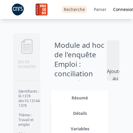
Recherche
Panier
Connexio
Module ad hoc
de l'enquête
Emploi :
JEU DE
DONNÉES
Ajouter
conciliation
au
entre vie
panier
familiale et vie
Identifiants
:
lil-1378
Résumé
professionnelle
doi:10.13144/lil-
1378
- 2018
Détails
Thème
:
Travail et
Version 1
date :
2020-05-07
emploi
Variables