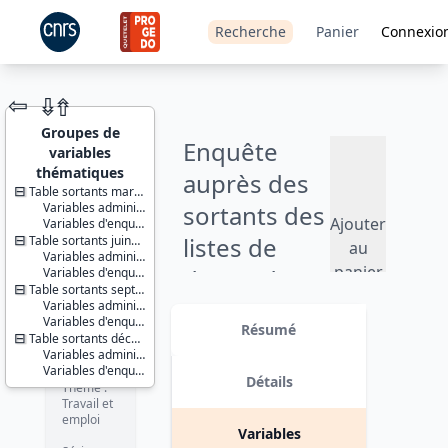
Recherche
Panier
Connexio
⇦
⇮
⇮
Groupes de
Enquête
variables
thématiques
auprès des
Table sortants mars 2015
Variables administratives
sortants des
JEU DE
Ajouter
Variables d'enquête
DONNÉES
listes de
Table sortants juin2015
au
Variables administratives
panier
demandeurs
Variables d'enquête
Table sortants septembre 2015
d’emploi -
Variables administratives
Identifiants :
Variables d'enquête
lil-1402
Résumé
2015
Table sortants décembre 2015
doi:10.13144/lil-
Variables administratives
1402
Variables d'enquête
Version 1 date : 2020-07-24
Détails
Thème :
Travail et
emploi
Variables