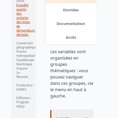
Série :
Enquête
auprès
Données
des
sortants
des listes
Documentation
de
demandeurs
d’emploi
Accès
Couverture
géographique :
Les variables sont
France
métropolitaine
organisées en
Guadeloupe
groupes
Martinique
Guyane
thématiques : vous
La
pouvez naviguer
Réunion
dans ces groupes, via
Producteur :
le menu en haut à
DARES
gauche.
Diffuseur :
Progedo-
Adisp