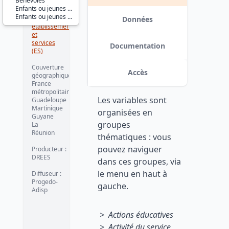
Bénévoles
Enfants ou jeunes adultes accueillis
Série :
Enfants ou jeunes adultes sortis
Enquêtes
Données
établissements
et
services
Documentation
(ES)
Couverture
Accès
géographique :
France
métropolitaine
Les variables sont
Guadeloupe
Martinique
organisées en
Guyane
groupes
La
Réunion
thématiques : vous
pouvez naviguer
Producteur :
DREES
dans ces groupes, via
le menu en haut à
Diffuseur :
Progedo-
gauche.
Adisp
> Actions éducatives
> Activité du service