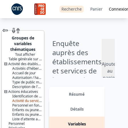
Recherche
Panier
Connexio
⇦
⇮
⇮
Groupes de
Enquête
variables
thématiques
auprès des
Tout afficher
Table générale sur les structures
établissements
JEU DE
Ajouter
Activité des établissements
DONNÉES
Activités d'hébergement
et services de
au
Accueil de jour
panier
Autorisation / habilitation
la protection
Type de public mentionné dans le projet d'établissement
Description de l'hébergement
de l’enfance -
Identifiants :
Actions éducatives
lil-1405
Résumé
2017
Identification de la structure
doi:10.13144/lil-
Activité du service au cours de l'année 2017
1405
Personnel en fonction au 31/12/2017
Version 1 date : 2020-07-20
Détails
Enfants ou jeunes adultes suivis par le service au 31/12/2017
Thème :
Enfants ou jeunes adultes sortis au cours de l'année 2017
Santé et
Liste d'attente au 31/12/2017
protection
Personnel
Variables
sociale