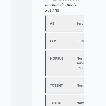
au cours de l'année
2017 (8)
AE
Service AEMO et/
CEP
Club ou équipe de
NORSUI
Norme par travaill
service (nombre d
un ETP)
TOTENT
Nombre d'entrées
TOTHU
Nombre de places