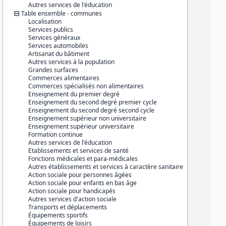
Série :
Base permanente des
Autres services de l'éducation
équipements (BPE)
Table ensemble - communes
Localisation
Couverture géographique :
Services publics
France métropolitaine
Services généraux
Guadeloupe
Services automobiles
Martinique
Artisanat du bâtiment
Guyane
Autres services à la population
La Réunion
Grandes surfaces
Mayotte
Commerces alimentaires
Commerces spécialisés non alimentaires
Producteur :
Enseignement du premier degré
INSEE
Enseignement du second degré premier cycle
Enseignement du second degré second cycle
Diffuseur :
Enseignement supérieur non universitaire
Progedo-Adisp
Enseignement supérieur universitaire
Formation continue
Autres services de l'éducation
Etablissements et services de santé
Fonctions médicales et para-médicales
Autres établissements et services à caractère sanitaire
Action sociale pour personnes âgées
Action sociale pour enfants en bas âge
Action sociale pour handicapés
Autres services d'action sociale
Transports et déplacements
Équipements sportifs
Équipements de loisirs