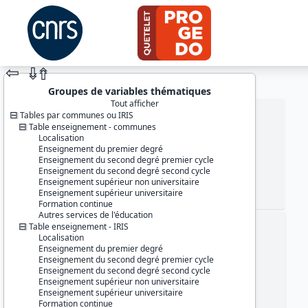
⇦
⇮
⇮
Groupes de variables thématiques
Tout afficher
Tables par communes ou IRIS
Table enseignement - communes
Localisation
Enseignement du premier degré
Enseignement du second degré premier cycle
Enseignement du second degré second cycle
Enseignement supérieur non universitaire
Enseignement supérieur universitaire
JEU DE DONNÉES
Formation continue
Autres services de l'éducation
Table enseignement - IRIS
Identifiants :
Localisation
lil-1444
Enseignement du premier degré
doi:10.13144/lil-1444
Enseignement du second degré premier cycle
Enseignement du second degré second cycle
Thème :
Enseignement supérieur non universitaire
Données localisées
Enseignement supérieur universitaire
Formation continue