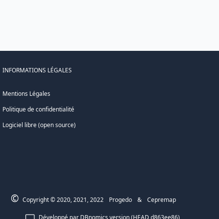
INFORMATIONS LÉGALES
Mentions Légales
Politique de confidentialité
Logiciel libre (open source)
©
Copyright © 2020, 2021, 2022
Progedo
&
Cepremap
Développé par DBnomics version (HEAD d863ee86)