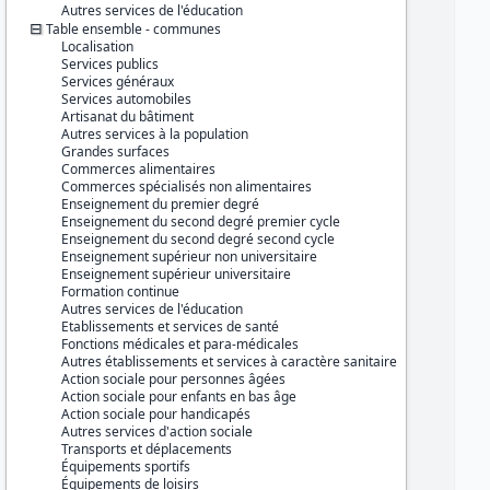
Série :
Base permanente des
Autres services de l'éducation
équipements (BPE)
Table ensemble - communes
Localisation
Couverture géographique :
Services publics
France métropolitaine
Services généraux
Guadeloupe
Services automobiles
Martinique
Artisanat du bâtiment
Guyane
Autres services à la population
La Réunion
Grandes surfaces
Mayotte
Commerces alimentaires
Commerces spécialisés non alimentaires
Producteur :
Enseignement du premier degré
INSEE
Enseignement du second degré premier cycle
Enseignement du second degré second cycle
Diffuseur :
Enseignement supérieur non universitaire
Progedo-Adisp
Enseignement supérieur universitaire
Formation continue
Autres services de l'éducation
Etablissements et services de santé
Fonctions médicales et para-médicales
Autres établissements et services à caractère sanitaire
Action sociale pour personnes âgées
Action sociale pour enfants en bas âge
Action sociale pour handicapés
Autres services d'action sociale
Transports et déplacements
Équipements sportifs
Équipements de loisirs