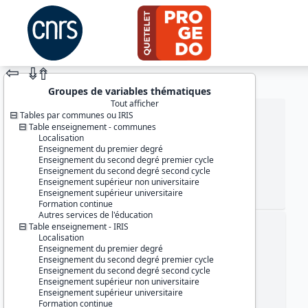
⇦
⇮
⇮
Groupes de variables thématiques
Tout afficher
Tables par communes ou IRIS
Table enseignement - communes
Localisation
Enseignement du premier degré
Enseignement du second degré premier cycle
Enseignement du second degré second cycle
Enseignement supérieur non universitaire
Enseignement supérieur universitaire
JEU DE DONNÉES
Formation continue
Autres services de l'éducation
Table enseignement - IRIS
Identifiants :
Localisation
lil-1444
Enseignement du premier degré
doi:10.13144/lil-1444
Enseignement du second degré premier cycle
Enseignement du second degré second cycle
Thème :
Enseignement supérieur non universitaire
Données localisées
Enseignement supérieur universitaire
Formation continue