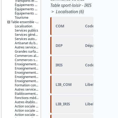
Transports et déplacements
Table sport-loisir - IRIS
Équipements sportifs
Équipements de loisirs
> Localisation (6)
Équipements culturels et socioculturels
Tourisme
Table ensemble - IRIS
COM
Code commune
Localisation
Services publics
Services généraux
Services automobiles
Artisanat du bâtiment
DEP
Département
Autres services à la population
Grandes surfaces
Commerces alimentaires
Commerces spécialisés non alimentaires
Enseignement du premier degré
IRIS
Code IRIS
Enseignement du second degré premier cycle
Enseignement du second degré second cycle
Enseignement supérieur non universitaire
Enseignement supérieur universitaire
LIB_COM
Libellé de la co
Formation continue
Autres services de l'éducation
Etablissements et services de santé
Fonctions médicales et para-médicales
Autres établissements et services à caractère sanitaire
LIB_IRIS
Libellé de l'IRIS
Action sociale pour personnes âgées
Action sociale pour enfants en bas âge
Action sociale pour handicapés