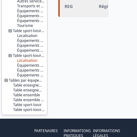
Autres services d'action sociale
Transports et déplacements
REG
Région
Équipements sportifs
Équipements de loisirs
Équipements culturels et socioculturels
Tourisme
Table sport-loisir - communes
Localisation
Équipements sportifs
Équipements de loisirs
Équipements culturels et socioculturels
Table sport-loisir - IRIS
Localisation
Équipements sportifs
Équipements de loisirs
Équipements culturels et socioculturels
Tables par équipements
Table enseignement
Table enseignement - localisation XY
Table ensemble
Table ensemble - localisation XY
Table sport-loisir
Table sport-loisir - localisation XY
PARTENAIRES
INFORMATIONS
INFORMATIONS
PRATIQUES
LÉGALES