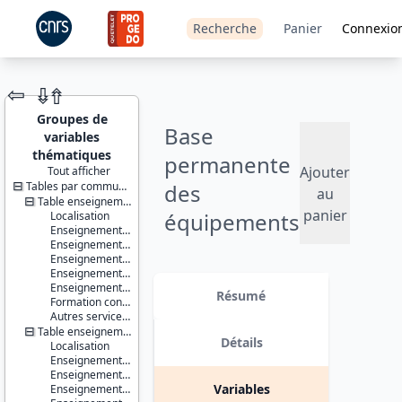
Recherche
Panier
Connexio
⇦
⇮
⇮
Groupes de
Base
variables
thématiques
permanente
Ajouter
Tout afficher
Tables par communes ou IRIS
des
JEU DE
au
DONNÉES
Table enseignement - communes
panier
équipements
Localisation
Enseignement du premier degré
- 2019
Enseignement du second degré premier cycle
Enseignement du second degré second cycle
Enseignement supérieur non universitaire
Identifiants :
Version 1 date : 2020-08-28
Enseignement supérieur universitaire
lil-1444
Résumé
Formation continue
doi:10.13144/lil-
Autres services de l'éducation
1444
Table enseignement - IRIS
Détails
Localisation
Thème :
Enseignement du premier degré
Données
Enseignement du second degré premier cycle
localisées
Variables
Enseignement du second degré second cycle