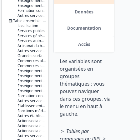
Enseignement supérieur non universitaire
Série :
Enseignement supérieur universitaire
Base
Formation continue
permanente
Données
Autres services de l'éducation
des
Table ensemble - communes
équipements
Localisation
(BPE)
Documentation
Services publics
Services généraux
Couverture
Services automobiles
géographique :
Accès
Artisanat du bâtiment
France
Autres services à la population
métropolitaine
Grandes surfaces
Guadeloupe
Les variables sont
Commerces alimentaires
Martinique
Commerces spécialisés non alimentaires
Guyane
organisées en
Enseignement du premier degré
La
groupes
Enseignement du second degré premier cycle
Réunion
Enseignement du second degré second cycle
Mayotte
thématiques : vous
Enseignement supérieur non universitaire
pouvez naviguer
Enseignement supérieur universitaire
Producteur :
Formation continue
INSEE
dans ces groupes, via
Autres services de l'éducation
le menu en haut à
Etablissements et services de santé
Diffuseur :
Fonctions médicales et para-médicales
Progedo-
gauche.
Autres établissements et services à caractère sanitaire
Adisp
Action sociale pour personnes âgées
Action sociale pour enfants en bas âge
> Tables par
Action sociale pour handicapés
Autres services d'action sociale
communes ou IRIS >