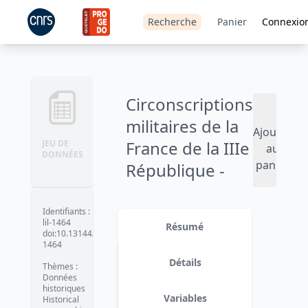
Recherche
Panier
Connexio
Circonscriptions
militaires de la
Ajouter
France de la IIIe
JEU DE
au
DONNÉES
panier
République -
1870–1940
Identifiants
:
Version 1
date :
2022-03-10
lil-1464
Résumé
doi:10.13144/lil-
1464
Détails
Thèmes
:
Données
historiques
Variables
Historical