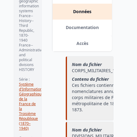
geographic
information
systems
Données
France--
History--
Third
Documentation
Republic,
1870-
1940
Accès
France--
Administrative
and
political
Nom du fichier
divisions
HISTORY
CORPS_MILITAIRES_1870_1873
Contenu du fichier
Série
:
Système
Ces fichiers contiennent les
d'Information
nomenclatures annuelles des
Géographique
corps militaires de France
de la
métropolitaine de 1870 à
France de
la
1873.
Troisième
République
(1870–
1940)
Nom du fichier
DIVISIONS_MILITAIRES_1870_1