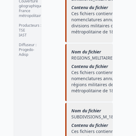
Couverture
géographique
:
Contenu du fichier
France
Ces fichiers contiennent les
métropolitaine
nomenclatures annuelles des
Producteurs
:
divisions militaires de France
TSE
métropolitaine de 1870 à 1873.
IAST
Diffuseur
:
Progedo-
Nom du fichier
Adisp
REGIONS_MILITAIRES_1874_194
Contenu du fichier
Ces fichiers contiennent les
nomenclatures annuelles des
régions militaires de France
métropolitaine de 1874 à 1940.
Nom du fichier
SUBDIVISIONS_M_1874_1940
Contenu du fichier
Ces fichiers contiennent les