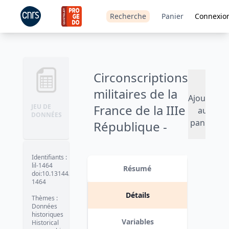
Recherche
Panier
Connexio
Circonscriptions
militaires de la
Ajouter
France de la IIIe
JEU DE
au
DONNÉES
panier
République -
1870–1940
Identifiants
:
Version 1
date :
2022-03-10
lil-1464
Résumé
doi:10.13144/lil-
1464
Détails
Thèmes
:
Données
historiques
Variables
Historical