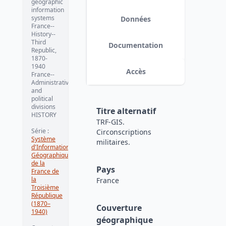
geographic
information
systems
Données
France--
History--
Third
Documentation
Republic,
1870-
1940
Accès
France--
Administrative
and
political
divisions
Titre alternatif
HISTORY
TRF-GIS.
Série
:
Circonscriptions
Système
militaires.
d'Information
Géographique
de la
Pays
France de
la
France
Troisième
République
(1870–
Couverture
1940)
géographique